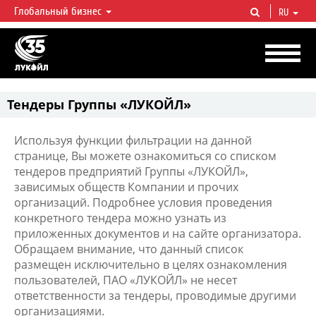
Глобальный бизнес
RU
ЛУКОЙЛ СЕГОДНЯ
ЛУКОЙЛ — одна из крупнейших вертикально интегрированных
нефтегазовых компаний в мире, на долю которой приходится более 2%
мировой добычи нефти и около 1% доказанных запасов углеводородов.
Тендеры Группы «ЛУКОЙЛ»
Используя функции фильтрации на данной
странице, Вы можете ознакомиться со списком
тендеров предприятий Группы «ЛУКОЙЛ»,
зависимых обществ Компании и прочих
организаций. Подробнее условия проведения
конкретного тендера можно узнать из
приложенных документов и на сайте организатора.
Обращаем внимание, что данный список
размещен исключительно в целях ознакомления
пользователей, ПАО «ЛУКОЙЛ» не несет
ответственности за тендеры, проводимые другими
организациями.