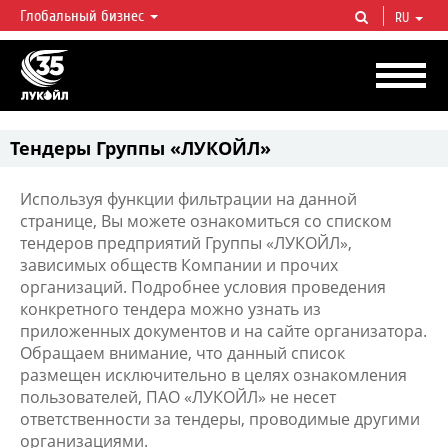
Глобальный бизнес
RU
ЛУКОЙЛ СЕГОДНЯ
ЛУКОЙЛ — одна из крупнейших вертикально интегрированных
нефтегазовых компаний в мире, на долю которой приходится более 2%
мировой добычи нефти и около 1% доказанных запасов углеводородов.
Тендеры Группы «ЛУКОЙЛ»
Используя функции фильтрации на данной
странице, Вы можете ознакомиться со списком
тендеров предприятий Группы «ЛУКОЙЛ»,
зависимых обществ Компании и прочих
организаций. Подробнее условия проведения
конкретного тендера можно узнать из
приложенных документов и на сайте организатора.
Обращаем внимание, что данный список
размещен исключительно в целях ознакомления
пользователей, ПАО «ЛУКОЙЛ» не несет
ответственности за тендеры, проводимые другими
организациями.