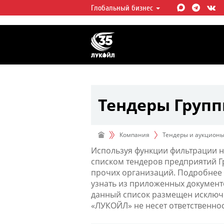
Глобальный бизнес
ЛУКОЙЛ СЕГОДНЯ
ЛУКОЙЛ — одна из крупнейших в
интегрированных нефтегазовых 
мире, на долю которой приходит
мировой добычи нефти и около 
запасов углеводородов.
Тендеры Груп
Компания
Тендеры и аукцион
Используя функции фильтрации н
списком тендеров предприятий 
прочих организаций. Подробнее 
узнать из приложенных документ
данный список размещен исключи
«ЛУКОЙЛ» не несет ответственно