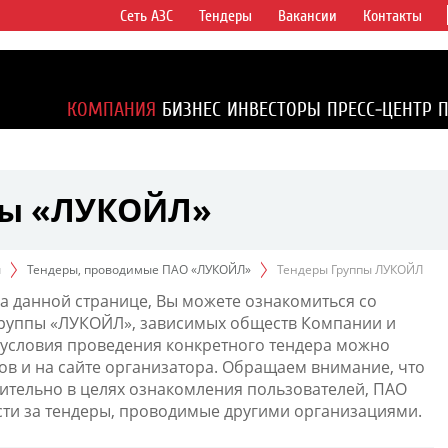
Сеть АЗС
Тендеры
Вакансии
Контакты
ертикально
компаний в
ся более 2%
КОМПАНИЯ
БИЗНЕС
ИНВЕСТОРЫ
ПРЕСС-ЦЕНТР
1% доказанных
пы «ЛУКОЙЛ»
ы
Тендеры, проводимые ПАО «ЛУКОЙЛ»
Тендеры Группы ЛУКОЙЛ
а данной странице, Вы можете ознакомиться со
Группы «ЛУКОЙЛ», зависимых обществ Компании и
условия проведения конкретного тендера можно
ов и на сайте организатора. Обращаем внимание, что
тельно в целях ознакомления пользователей, ПАО
сти за тендеры, проводимые другими организациями.