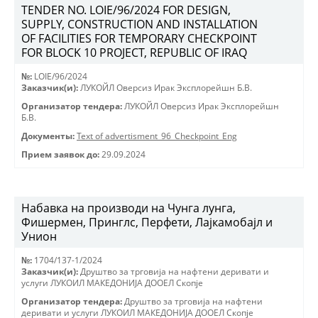
TENDER NO. LOIE/96/2024 FOR DESIGN,
SUPPLY, CONSTRUCTION AND INSTALLATION
OF FACILITIES FOR TEMPORARY CHECKPOINT
FOR BLOCK 10 PROJECT, REPUBLIC OF IRAQ
№:
LOIE/96/2024
Заказчик(и):
ЛУКОЙЛ Оверсиз Ирак Эксплорейшн Б.В.
Организатор тендера:
ЛУКОЙЛ Оверсиз Ирак Эксплорейшн
Б.В.
Документы:
Text of advertisment_96_Checkpoint_Eng
Прием заявок до:
29.09.2024
Набавка на производи на Чунга лунга,
Фишермен, Принглс, Перфети, Лајкамобајл и
Унион
№:
1704/137-1/2024
Заказчик(и):
Друштво за трговиjа на нафтени деривати и
услуги ЛУКОИЛ МАКЕДОНИJА ДООЕЛ Скопjе
Организатор тендера:
Друштво за трговиjа на нафтени
деривати и услуги ЛУКОИЛ МАКЕДОНИJА ДООЕЛ Скопjе