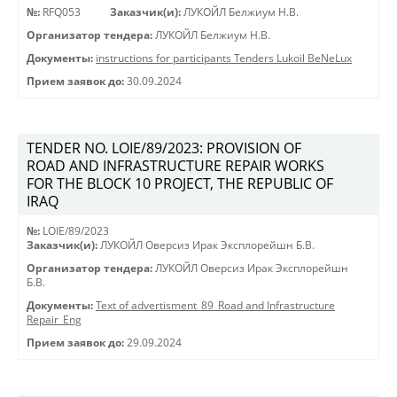
№:
RFQ053
Заказчик(и):
ЛУКОЙЛ Белжиум Н.В.
Организатор тендера:
ЛУКОЙЛ Белжиум Н.В.
Документы:
instructions for participants Tenders Lukoil BeNeLux
Прием заявок до:
30.09.2024
TENDER NO. LOIE/89/2023: PROVISION OF
ROAD AND INFRASTRUCTURE REPAIR WORKS
FOR THE BLOCK 10 PROJECT, THE REPUBLIC OF
IRAQ
№:
LOIE/89/2023
Заказчик(и):
ЛУКОЙЛ Оверсиз Ирак Эксплорейшн Б.В.
Организатор тендера:
ЛУКОЙЛ Оверсиз Ирак Эксплорейшн
Б.В.
Документы:
Text of advertisment_89_Road and Infrastructure
Repair_Eng
Прием заявок до:
29.09.2024