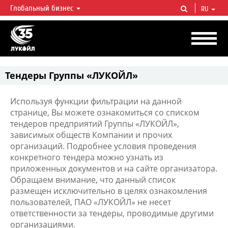
Глобальный бизнес
RU
ЛУКОЙЛ СЕГОДНЯ
ЛУКОЙЛ — одна из крупнейших вертикально интегрированных
нефтегазовых компаний в мире, на долю которой приходится более 2%
мировой добычи нефти и около 1% доказанных запасов углеводородов.
Тендеры Группы «ЛУКОЙЛ»
Используя функции фильтрации на данной
странице, Вы можете ознакомиться со списком
тендеров предприятий Группы «ЛУКОЙЛ»,
зависимых обществ Компании и прочих
организаций. Подробнее условия проведения
конкретного тендера можно узнать из
приложенных документов и на сайте организатора.
Обращаем внимание, что данный список
размещен исключительно в целях ознакомления
пользователей, ПАО «ЛУКОЙЛ» не несет
ответственности за тендеры, проводимые другими
организациями.