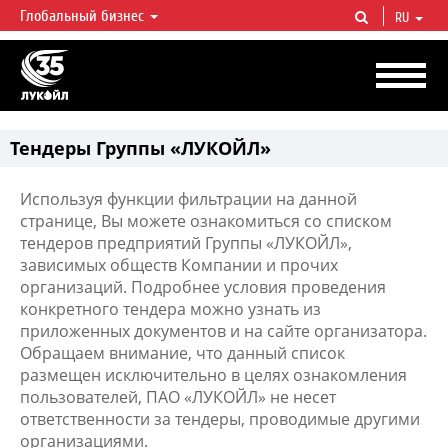
Глобальный бизнес
RU
ЛУКОЙЛ СЕГОДНЯ
ЛУКОЙЛ — одна из крупнейших вертикально интегрированных
нефтегазовых компаний в мире, на долю которой приходится более 2%
мировой добычи нефти и около 1% доказанных запасов углеводородов.
Тендеры Группы «ЛУКОЙЛ»
Используя функции фильтрации на данной
странице, Вы можете ознакомиться со списком
тендеров предприятий Группы «ЛУКОЙЛ»,
зависимых обществ Компании и прочих
организаций. Подробнее условия проведения
конкретного тендера можно узнать из
приложенных документов и на сайте организатора.
Обращаем внимание, что данный список
размещен исключительно в целях ознакомления
пользователей, ПАО «ЛУКОЙЛ» не несет
ответственности за тендеры, проводимые другими
организациями.