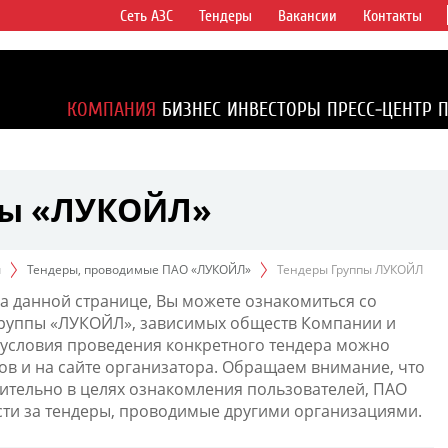
Сеть АЗС
Тендеры
Вакансии
Контакты
ертикально
компаний в
ся более 2%
КОМПАНИЯ
БИЗНЕС
ИНВЕСТОРЫ
ПРЕСС-ЦЕНТР
1% доказанных
пы «ЛУКОЙЛ»
ы
Тендеры, проводимые ПАО «ЛУКОЙЛ»
Тендеры Группы ЛУКОЙЛ
а данной странице, Вы можете ознакомиться со
Группы «ЛУКОЙЛ», зависимых обществ Компании и
условия проведения конкретного тендера можно
ов и на сайте организатора. Обращаем внимание, что
тельно в целях ознакомления пользователей, ПАО
сти за тендеры, проводимые другими организациями.