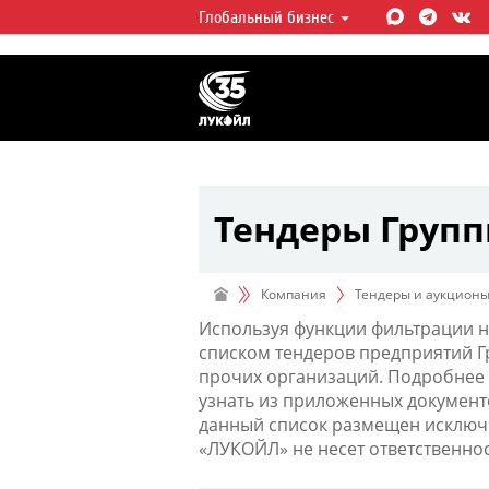
Глобальный бизнес
ЛУКОЙЛ СЕГОДНЯ
ЛУКОЙЛ — одна из крупнейших в
интегрированных нефтегазовых 
мире, на долю которой приходит
мировой добычи нефти и около 
запасов углеводородов.
Тендеры Груп
Компания
Тендеры и аукцион
Используя функции фильтрации н
списком тендеров предприятий 
прочих организаций. Подробнее 
узнать из приложенных документ
данный список размещен исключи
«ЛУКОЙЛ» не несет ответственно