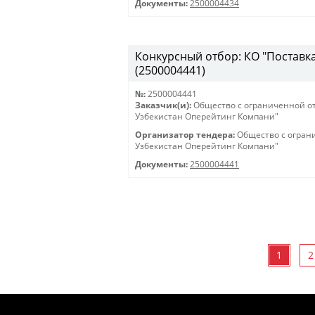
Документы:
2500004434
Конкурсный отбор: КО "Поставка 
(2500004441)
№:
2500004441
Заказчик(и):
Общество с ограниченной о
Узбекистан Оперейтинг Компани"
Организатор тендера:
Общество с огран
Узбекистан Оперейтинг Компани"
Документы:
2500004441
1
2