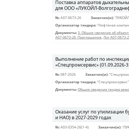
Поставка аппаратов дыхательны
для ООО «ЛУКОЙЛ-Волгограднефт
№:
A07-0673-26
Заказчик(и):
"ЛУКОЙЛ
Организатор тендера:
"Нефтяная компан
Документы:
3. Общие сведения об объект
A07-0673-26_Приглашение
,
Лот A07-0673-
Выполнение работ по инспекции
«Спецпромсервис» (01.09.2026-31
№:
087-2026
Заказчик(и):
"Спецпром
Организатор тендера:
"Спецпромсервис"
Документы:
Общие сведения тендер ремо
Оказание услуг по утилизации
и НАО) в 2027-2029 годах
№:
A03-0354-26(1-4)
Заказчик(и):
"ЛУ