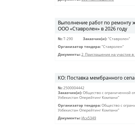
Выполнение работ по ремонту 
ООО «Ставролен» в 2026 году
№:
Т-290
Заказчик(и):
"Ставролен"
Организатор тендера:
"Ставролен"
Документы:
2_Приглашение на участие в 
КО: Поставка мембранного сепар
№:
2500004442
Заказчик(и):
Общество с ограниченной о
Узбекистан Оперейтинг Компани"
Организатор тендера:
Общество с огран
Узбекистан Оперейтинг Компани"
Документы:
Исх5349