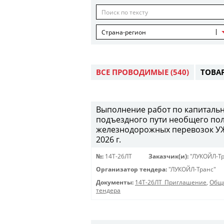
Страна-регион
ВСЕ ПРОВОДИМЫЕ
(540)
ТОВА
Выполнение работ по капитальн
подъездного пути необщего пол
железнодорожных перевозок УЖД
2026 г.
№:
14Т-26ЛТ
Заказчик(и):
"ЛУКОЙЛ-Тр
Организатор тендера:
"ЛУКОЙЛ-Транс"
Документы:
14Т-26ЛТ_Приглашение
,
Общи
тендера