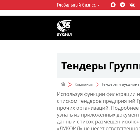
Глобальный бизнес
ЛУКОЙЛ СЕГОДНЯ
ЛУКОЙЛ — одна из крупнейших в
интегрированных нефтегазовых 
мире, на долю которой приходит
мировой добычи нефти и около 
запасов углеводородов.
Тендеры Груп
Компания
Тендеры и аукцион
Используя функции фильтрации н
списком тендеров предприятий 
прочих организаций. Подробнее 
узнать из приложенных документ
данный список размещен исключи
«ЛУКОЙЛ» не несет ответственно