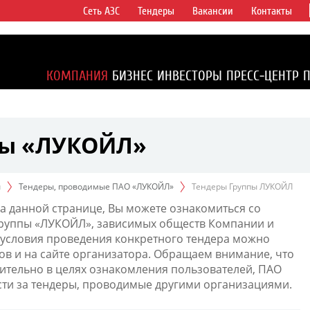
Сеть АЗС
Тендеры
Вакансии
Контакты
ертикально
компаний в
ся более 2%
КОМПАНИЯ
БИЗНЕС
ИНВЕСТОРЫ
ПРЕСС-ЦЕНТР
1% доказанных
пы «ЛУКОЙЛ»
ы
Тендеры, проводимые ПАО «ЛУКОЙЛ»
Тендеры Группы ЛУКОЙЛ
а данной странице, Вы можете ознакомиться со
Группы «ЛУКОЙЛ», зависимых обществ Компании и
условия проведения конкретного тендера можно
ов и на сайте организатора. Обращаем внимание, что
тельно в целях ознакомления пользователей, ПАО
сти за тендеры, проводимые другими организациями.