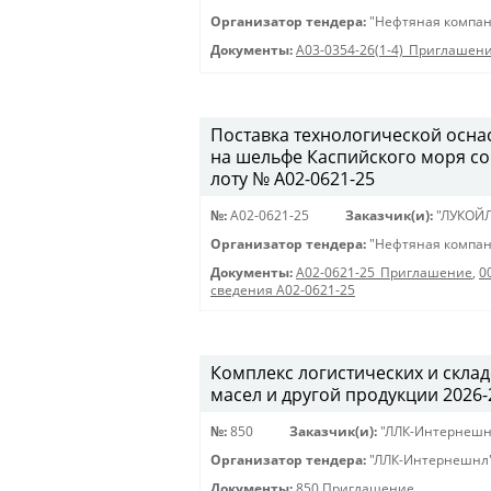
Организатор тендера:
"Нефтяная компан
Документы:
A03-0354-26(1-4)_Приглашен
Поставка технологической осна
на шельфе Каспийского моря с
лоту № A02-0621-25
№:
A02-0621-25
Заказчик(и):
"ЛУКОЙ
Организатор тендера:
"Нефтяная компан
Документы:
A02-0621-25_Приглашение
,
0
сведения A02-0621-25
Комплекс логистических и скла
масел и другой продукции 2026-20
№:
850
Заказчик(и):
"ЛЛК-Интернешн
Организатор тендера:
"ЛЛК-Интернешнл
Документы:
850 Приглашение