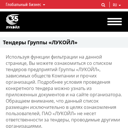
Глобальный бизнес
RU
ЛУКОЙЛ СЕГОДНЯ
ЛУКОЙЛ — одна из крупнейших вертикально интегрированных
нефтегазовых компаний в мире, на долю которой приходится более 2%
мировой добычи нефти и около 1% доказанных запасов углеводородов.
Тендеры Группы «ЛУКОЙЛ»
Используя функции фильтрации на данной
странице, Вы можете ознакомиться со списком
тендеров предприятий Группы «ЛУКОЙЛ»,
зависимых обществ Компании и прочих
организаций. Подробнее условия проведения
конкретного тендера можно узнать из
приложенных документов и на сайте организатора.
Обращаем внимание, что данный список
размещен исключительно в целях ознакомления
пользователей, ПАО «ЛУКОЙЛ» не несет
ответственности за тендеры, проводимые другими
организациями.