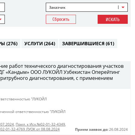
Заказчик
Сбросить
ИСКАТЬ
РЫ
(276)
УСЛУГИ
(264)
ЗАВЕРШИВШИЕСЯ
(61)
ение работ технического диагностирования участков
ДГ «Кандым» ООО ЛУКОЙЛ Узбекистан Оперейтинг
тритрубного диагностирования, с применением
тветственностью "ЛУКОЙЛ
иченной ответственностью "ЛУКОЙЛ
.07.2024
,
Прил. к Исх.№02-01-32-4349
,
 02-01-32-4769 ЛУОК от 08.08.2024
Прием заявок до:
26.08.2024