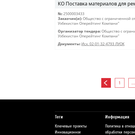
КО Поставка материалов для ремон
№:
2500003433
Заказчик(и):
Общество с ограниченной о
Узбекистан Оперейтинг Компани"
Организатор тендера:
Общество с огран
Узбекистан Оперейтинг Компани"
Документы:
Исх. 02-01-32-4793 ЛУОК
1
...
Теги
Информация
Ключевые проекты
Политика в отно
Инновационное
обработки персо