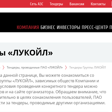
Сеть АЗС
Тендеры
Вакансии
Контакты
ертикально
компаний в
ся более 2%
КОМПАНИЯ
БИЗНЕС
ИНВЕСТОРЫ
ПРЕСС-ЦЕНТР
1% доказанных
пы «ЛУКОЙЛ»
ы
Тендеры, проводимые ПАО «ЛУКОЙЛ»
Тендеры Группы ЛУКОЙЛ
а данной странице, Вы можете ознакомиться со
Группы «ЛУКОЙЛ», зависимых обществ Компании и
условия проведения конкретного тендера можно
ов и на сайте организатора. Обращаем внимание, что
тельно в целях ознакомления пользователей, ПАО
сти за тендеры, проводимые другими организациями.