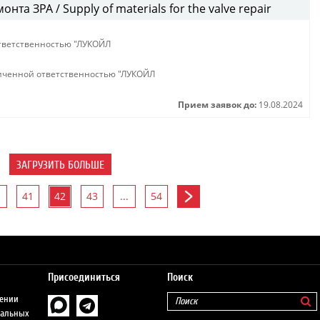
та ЗРА / Supply of materials for the valve repair
тветственностью "ЛУКОЙЛ
иченной ответственностью "ЛУКОЙЛ
Прием заявок до:
19.08.2024
ЗАГРУЗИТЬ БОЛЬШЕ
41
42
43
...
54
Присоединиться
Поиск
шении
нальных