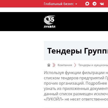
Глобальный бизнес
ЛУКОЙЛ СЕГОДНЯ
ЛУКОЙЛ — одна из крупнейших в
интегрированных нефтегазовых 
мире, на долю которой приходит
мировой добычи нефти и около 
запасов углеводородов.
Тендеры Груп
Компания
Тендеры и аукцион
Используя функции фильтрации н
списком тендеров предприятий 
прочих организаций. Подробнее 
узнать из приложенных документ
данный список размещен исключи
«ЛУКОЙЛ» не несет ответственно