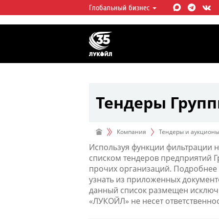
Глобальный бизнес
ЛУКОЙЛ СЕГОДНЯ
ЛУКОЙЛ — одна из крупнейших в
интегрированных нефтегазовых 
мире, на долю которой приходит
мировой добычи нефти и около 
запасов углеводородов.
Тендеры Груп
Компания
Тендеры и аукцион
Используя функции фильтрации н
списком тендеров предприятий 
прочих организаций. Подробнее 
узнать из приложенных документ
данный список размещен исключи
«ЛУКОЙЛ» не несет ответственно