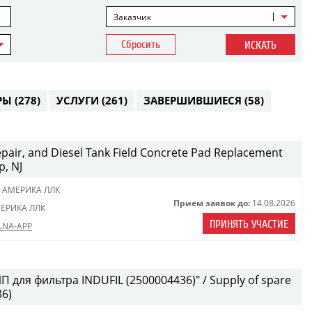
Заказчик
Сбросить
ИСКАТЬ
РЫ
(278)
УСЛУГИ
(261)
ЗАВЕРШИВШИЕСЯ
(58)
Repair, and Diesel Tank Field Concrete Pad Replacement
p, NJ
 АМЕРИКА ЛЛК
Прием заявок до:
14.08.2026
ЕРИКА ЛЛК
ПРИНЯТЬ УЧАСТИЕ
 LNA-APP
 для фильтра INDUFIL (2500004436)" / Supply of spare
36)