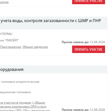
ПРИНЯТЬ УЧАСТИЕ
шение
 учета воды, контроля загазованности с ШМР и ПНР
Л-ПЕРМЬ"
ия "ЛУКОЙЛ"
Прием заявок до:
12.08.2026
5_Приглашение
,
Общие сведения
ПРИНЯТЬ УЧАСТИЕ
борудования
 топливно-энергетическая
вационная топливно-
на участие в тендере
,
I. Общие
еречень компоновки ОРЗ+станд
Прием заявок до:
12.08.2026
омпоновки ОРЭ
,
Общ сведения лот