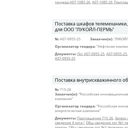
тендера A07-1085-26
,
A07-1085-26_Пригла
Поставка шкафов телемеханики,
для ООО "ЛУКОЙЛ-ПЕРМЬ"
№:
A07-0955-25
Заказчик(и):
"ЛУКОЙ
Организатор тендера:
"Нефтяная компан
Документы:
Лот A07-0955-25
,
A07-0955-2
A07-0955-25
Поставка внутрискважинного о
№:
Т15-26
Заказчик(и):
"Российская инновационная
компания"
Организатор тендера:
"Российская инно
энергетическая компания"
Документы:
Приглашение Т15-26
,
Запрос 
сведения 4 лота !
,
Общ сведения лот №1 п
пакеры
,
Общ сведения лот №2 перечень к