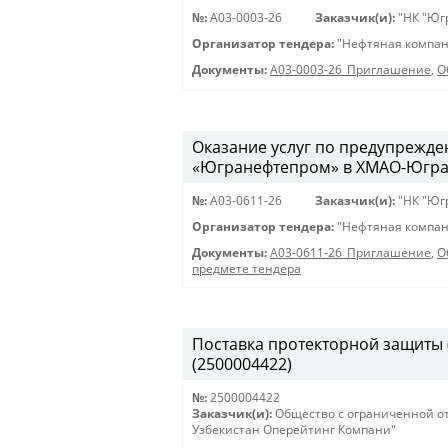
№:
A03-0003-26
Заказчик(и):
"НК "Юг
Организатор тендера:
"Нефтяная компан
Документы:
A03-0003-26_Приглашение
,
О
Оказание услуг по предупрежд
«Югранефтепром» в ХМАО-Югра в
№:
A03-0611-26
Заказчик(и):
"НК "Юг
Организатор тендера:
"Нефтяная компан
Документы:
A03-0611-26_Приглашение
,
О
предмете тендера
Поставка протекторной защиты (К
(2500004422)
№:
2500004422
Заказчик(и):
Общество с ограниченной о
Узбекистан Оперейтинг Компани"