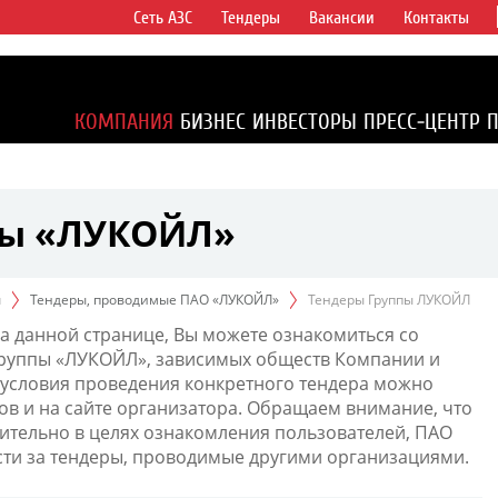
Сеть АЗС
Тендеры
Вакансии
Контакты
ертикально
компаний в
ся более 2%
КОМПАНИЯ
БИЗНЕС
ИНВЕСТОРЫ
ПРЕСС-ЦЕНТР
1% доказанных
пы «ЛУКОЙЛ»
ы
Тендеры, проводимые ПАО «ЛУКОЙЛ»
Тендеры Группы ЛУКОЙЛ
а данной странице, Вы можете ознакомиться со
Группы «ЛУКОЙЛ», зависимых обществ Компании и
условия проведения конкретного тендера можно
ов и на сайте организатора. Обращаем внимание, что
тельно в целях ознакомления пользователей, ПАО
сти за тендеры, проводимые другими организациями.