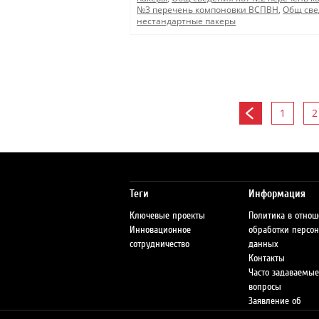
№3 перечень компоновки ВСПВН
,
Общ све
нестандартные пакеры
1
2
Теги
Информация
Ключевые проекты
Политика в отно
Инновационное
обработки персо
сотрудничество
данных
Контакты
Часто задаваемые
вопросы
Заявление об
ответственности