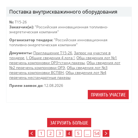
Поставка внутрискважинного оборудования
№:
Т15-26
Заказчик(и):
"Российская инновационная топливно-
энергетическая компания"
Организатор тендера:
"Российская инновационная
топливно-энергетическая компания"
Документы:
Приглашение Т15-26
,
Запрос на участие в
тендере
,
I. Общие сведения 4 лота !
,
Общ сведения лот №1
перечень компоновки ОРЗ+станд пакеры
,
Общ сведения лот
№2 перечень компоновки ОРЭ
,
Общ сведения лот №3
перечень компоновки ВСПВН
,
Общ сведения лот №4
перечень нестандартные пакеры
Прием заявок до:
12.08.2026
ПРИНЯТЬ УЧАСТИЕ
ЗАГРУЗИТЬ БОЛЬШЕ
1
2
3
4
5
...
54