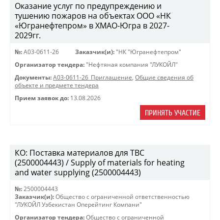
Оказание услуг по предупреждению и
тушению пожаров на объектах ООО «НК
«Югранефтепром» в ХМАО-Югра в 2027-
2029гг.
№:
A03-0611-26
Заказчик(и):
"НК "Югранефтепром"
Организатор тендера:
"Нефтяная компания "ЛУКОЙЛ"
Документы:
A03-0611-26_Приглашение
,
Общие сведения об
объекте и предмете тендера
Прием заявок до:
13.08.2026
ПРИНЯТЬ УЧАСТИЕ
КО: Поставка материалов для ТВС
(2500004443) / Supply of materials for heating
and water supplying (2500004443)
№:
2500004443
Заказчик(и):
Общество с ограниченной ответственностью
"ЛУКОЙЛ Узбекистан Оперейтинг Компани"
Организатор тендера:
Общество с ограниченной