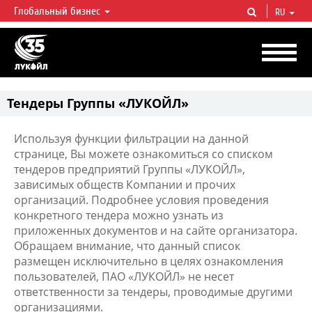
Глобальный бизнес
RU
ЛУКОЙЛ СЕГОДНЯ
ЛУКОЙЛ — одна из крупнейших вертикально интегрированных
нефтегазовых компаний в мире, на долю которой приходится более 2%
мировой добычи нефти и около 1% доказанных запасов углеводородов.
Тендеры Группы «ЛУКОЙЛ»
Используя функции фильтрации на данной
странице, Вы можете ознакомиться со списком
тендеров предприятий Группы «ЛУКОЙЛ»,
зависимых обществ Компании и прочих
организаций. Подробнее условия проведения
конкретного тендера можно узнать из
приложенных документов и на сайте организатора.
Обращаем внимание, что данный список
размещен исключительно в целях ознакомления
пользователей, ПАО «ЛУКОЙЛ» не несет
ответственности за тендеры, проводимые другими
организациями.