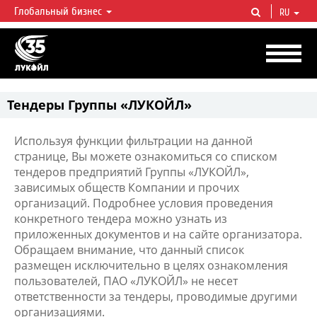
Глобальный бизнес
RU
ЛУКОЙЛ СЕГОДНЯ
ЛУКОЙЛ — одна из крупнейших вертикально интегрированных
нефтегазовых компаний в мире, на долю которой приходится более 2%
мировой добычи нефти и около 1% доказанных запасов углеводородов.
Тендеры Группы «ЛУКОЙЛ»
Используя функции фильтрации на данной
странице, Вы можете ознакомиться со списком
тендеров предприятий Группы «ЛУКОЙЛ»,
зависимых обществ Компании и прочих
организаций. Подробнее условия проведения
конкретного тендера можно узнать из
приложенных документов и на сайте организатора.
Обращаем внимание, что данный список
размещен исключительно в целях ознакомления
пользователей, ПАО «ЛУКОЙЛ» не несет
ответственности за тендеры, проводимые другими
организациями.