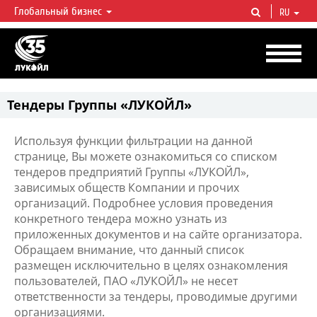
Глобальный бизнес
RU
ЛУКОЙЛ СЕГОДНЯ
ЛУКОЙЛ — одна из крупнейших вертикально интегрированных
нефтегазовых компаний в мире, на долю которой приходится более 2%
мировой добычи нефти и около 1% доказанных запасов углеводородов.
Тендеры Группы «ЛУКОЙЛ»
Используя функции фильтрации на данной
странице, Вы можете ознакомиться со списком
тендеров предприятий Группы «ЛУКОЙЛ»,
зависимых обществ Компании и прочих
организаций. Подробнее условия проведения
конкретного тендера можно узнать из
приложенных документов и на сайте организатора.
Обращаем внимание, что данный список
размещен исключительно в целях ознакомления
пользователей, ПАО «ЛУКОЙЛ» не несет
ответственности за тендеры, проводимые другими
организациями.