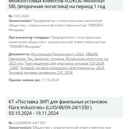
мелкооптовых клиентов «LUKOIL-Moldova»
SRL (вторичная логистика) на период 1 год
№:
T20-2024
Заказчик(и):
Предприятие с иностранным капиталом
общество с ограниченной ответственностью "ЛУКОЙЛ-
Молдова"
Организатор тендера:
Предприятие с иностранным
капиталом общество с ограниченной ответственностью
"ЛУКОЙЛ-Молдова"
Документы:
Инструкция Претенденту 2024
,
ОБЩИЕ
Сведения_Тех. Задание_тендера_Вторичная логистика_на
2025 год
,
Приглашение для участия в тендере Т20-2024
_СМИ
,
Типовой договор перевозки нефтепродукты_2024
,
Типовой договор перевозки СУГ_2024
Прием заявок до:
17.10.2024
КТ «Поставка ЗИП для факельных установок
Flare Industries» (LUO/48/09-24/1330 )
03.10.2024 - 19.11.2024
№:
LUO/48/09-24/1330
Заказчик(и):
Общество с ограниченной ответственностью