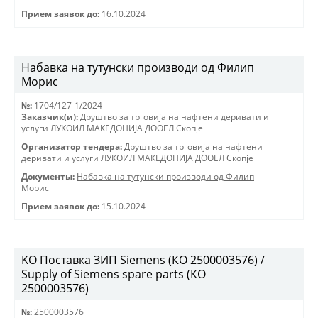
Прием заявок до:
16.10.2024
Набавка на тутунски производи од Филип
Морис
№:
1704/127-1/2024
Заказчик(и):
Друштво за трговиjа на нафтени деривати и
услуги ЛУКОИЛ МАКЕДОНИJА ДООЕЛ Скопjе
Организатор тендера:
Друштво за трговиjа на нафтени
деривати и услуги ЛУКОИЛ МАКЕДОНИJА ДООЕЛ Скопjе
Документы:
Набавка на тутунски производи од Филип
Морис
Прием заявок до:
15.10.2024
KO Поставка ЗИП Siemens (КО 2500003576) /
Supply of Siemens spare parts (КО
2500003576)
№:
2500003576