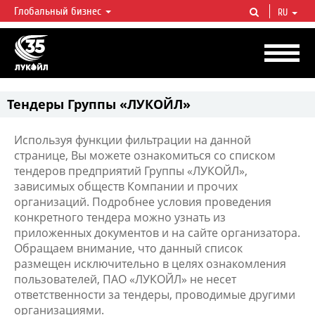
Глобальный бизнес
RU
ЛУКОЙЛ СЕГОДНЯ
ЛУКОЙЛ — одна из крупнейших вертикально интегрированных
нефтегазовых компаний в мире, на долю которой приходится более 2%
мировой добычи нефти и около 1% доказанных запасов углеводородов.
Тендеры Группы «ЛУКОЙЛ»
Используя функции фильтрации на данной
странице, Вы можете ознакомиться со списком
тендеров предприятий Группы «ЛУКОЙЛ»,
зависимых обществ Компании и прочих
организаций. Подробнее условия проведения
конкретного тендера можно узнать из
приложенных документов и на сайте организатора.
Обращаем внимание, что данный список
размещен исключительно в целях ознакомления
пользователей, ПАО «ЛУКОЙЛ» не несет
ответственности за тендеры, проводимые другими
организациями.