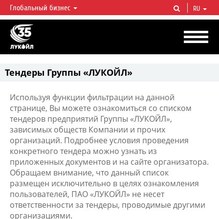
Глобальный бизнес
RU
ЛУКОЙЛ СЕГОДНЯ
ЛУКОЙЛ — одна из крупнейших вертикально интегрированных
нефтегазовых компаний в мире, на долю которой приходится более 2%
мировой добычи нефти и около 1% доказанных запасов углеводородов.
Тендеры Группы «ЛУКОЙЛ»
Используя функции фильтрации на данной
странице, Вы можете ознакомиться со списком
тендеров предприятий Группы «ЛУКОЙЛ»,
зависимых обществ Компании и прочих
организаций. Подробнее условия проведения
конкретного тендера можно узнать из
приложенных документов и на сайте организатора.
Обращаем внимание, что данный список
размещен исключительно в целях ознакомления
пользователей, ПАО «ЛУКОЙЛ» не несет
ответственности за тендеры, проводимые другими
организациями.