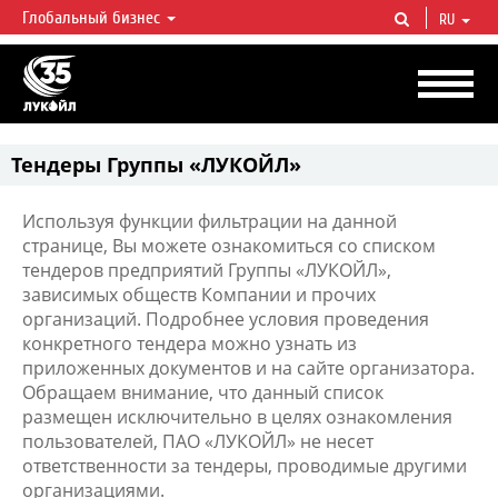
Глобальный бизнес
RU
ЛУКОЙЛ СЕГОДНЯ
ЛУКОЙЛ — одна из крупнейших вертикально интегрированных
нефтегазовых компаний в мире, на долю которой приходится более 2%
мировой добычи нефти и около 1% доказанных запасов углеводородов.
Тендеры Группы «ЛУКОЙЛ»
Используя функции фильтрации на данной
странице, Вы можете ознакомиться со списком
тендеров предприятий Группы «ЛУКОЙЛ»,
зависимых обществ Компании и прочих
организаций. Подробнее условия проведения
конкретного тендера можно узнать из
приложенных документов и на сайте организатора.
Обращаем внимание, что данный список
размещен исключительно в целях ознакомления
пользователей, ПАО «ЛУКОЙЛ» не несет
ответственности за тендеры, проводимые другими
организациями.