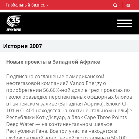
Глобальный бизнес
RU
ЛУКОЙЛ СЕГОДНЯ
ЛУКОЙЛ — одна из крупнейших вертикально интегрированных
нефтегазовых компаний в мире, на долю которой приходится более 2%
мировой добычи нефти и около 1% доказанных запасов углеводородов.
История 2007
Новые проекты в Западной Африке
Подписано соглашение с американской
нефтегазовой компанией Vanco Energy о
приобретении 56,66%-ной доли в трех проектах по
геологоразведке перспективных офшорных блоков
в Гвинейском заливе (Западная Африка). Блоки CI-
101 и CI-401 находятся на континентальном шельфе
Республики Кот-д'Ивуар, а блок Cape Three Points
Deep Water — на континентальном шельфе
Республики Гана. Все три участка находятся в
глубоководной зоне Гвинейского залива в 50-100