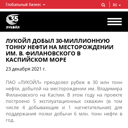
Глобальный бизнес
RU
ЛУКОЙЛ СЕГОДНЯ
ЛУКОЙЛ — одна из крупнейших вертикально интегрированных
нефтегазовых компаний в мире, на долю которой приходится более 2%
мировой добычи нефти и около 1% доказанных запасов углеводородов.
ЛУКОЙЛ ДОБЫЛ 30-МИЛЛИОННУЮ
ТОННУ НЕФТИ НА МЕСТОРОЖДЕНИИ
ИМ. В. ФИЛАНОВСКОГО В
КАСПИЙСКОМ МОРЕ
23 декабря 2021 г.
​ПАО «ЛУКОЙЛ» преодолел рубеж в 30 млн тонн
нефти, добытой на месторождении им. Владимира
Филановского на Каспии. В этом году на проекте
построено 5 эксплуатационных скважин (в том
числе 4 добывающие и ​1 нагнетательная) для
поддержания полки добычи 6 млн. тонн нефти в
год.