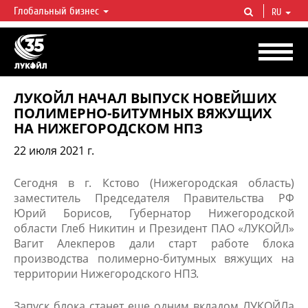
Глобальный бизнес
RU
ЛУКОЙЛ СЕГОДНЯ
ЛУКОЙЛ — одна из крупнейших вертикально интегрированных
нефтегазовых компаний в мире, на долю которой приходится более 2%
мировой добычи нефти и около 1% доказанных запасов углеводородов.
ЛУКОЙЛ НАЧАЛ ВЫПУСК НОВЕЙШИХ
ПОЛИМЕРНО-БИТУМНЫХ ВЯЖУЩИХ
НА НИЖЕГОРОДСКОМ НПЗ
22 июля 2021 г.
​Сегодня
в
г. Кстово (Нижегородская область)
заместитель Председателя Правительства РФ
Юрий Борисов, Губернатор Нижегородской
области Глеб Никитин и Президент ПАО «ЛУКОЙЛ»
Вагит Алекперов дали старт работе блока
производства полимерно-битумных вяжущих на
территории Нижегородского НПЗ.
Запуск блока станет еще одним вкладом ЛУКОЙЛа