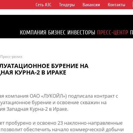
Сеть АЗС
Тендеры
Вакансии
Контакты
ертикально
компаний в
ся более 2%
КОМПАНИЯ
БИЗНЕС
ИНВЕСТОРЫ
ПРЕСС-ЦЕНТР
1% доказанных
Пресс-релиз
ЛУАТАЦИОННОЕ БУРЕНИЕ НА
АЯ КУРНА-2 В ИРАКЕ
ная компания ОАО «ЛУКОЙЛ») подписала контракт с
луатационное бурение и освоение скважин на
 Западная Курна-2 в Ираке.
дет пробурено и освоено 23 наклонно-направленные
о позволит обеспечить начало коммерческой добычи