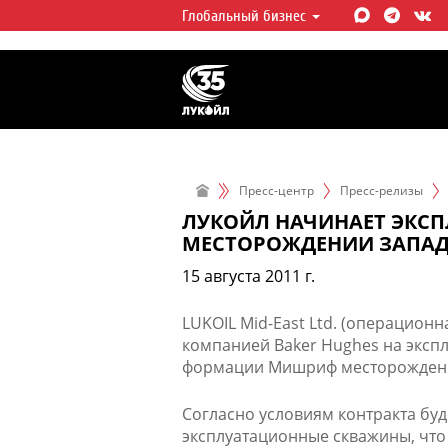
Глобальный бизнес
ЛУКОЙЛ СЕГОДНЯ
ЛУКОЙЛ — одна из крупнейших в
интегрированных нефтегазовых 
мире, на долю которой приходит
мировой добычи нефти и около 
запасов углеводородов.
Пресс-центр
Пресс-релизы
ЛУКОЙЛ НАЧИНАЕТ ЭКСП
МЕСТОРОЖДЕНИИ ЗАПАДН
15 августа 2011 г.
LUKOIL Mid-East Ltd. (операцион
компанией Baker Hughes на эксп
формации Мишриф месторождения
Согласно условиям контракта бу
эксплуатационные скважины, чт