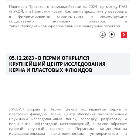
​Подписан Протокол о взаимодействии на 2024 год между ПАО
«ЛУКОЙЛ» и Пермским краем. Компания продолжит участвовать
в финансировании строительства и реконструкции
общественно значимых объектов, а
также проводить Конкурс социальных и культурных проектов.
05.12.2023 -
В ПЕРМИ ОТКРЫЛСЯ
КРУПНЕЙШИЙ ЦЕНТР ИССЛЕДОВАНИЯ
КЕРНА И ПЛАСТОВЫХ ФЛЮИДОВ
ЛУКОЙЛ открыл в Перми Центр исследований керна и
пластовых флюидов. Новый Центр обеспечит высокоточными
научными исследованиями поиск, разведку, разработку и
повышение нефтеотдачи месторождений, а также образует
единый научный кластер с Пермским национальным
исследовательским политехническим университетом и