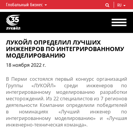
Глобальный бизнес
RU
ЛУКОЙЛ СЕГОДНЯ
ЛУКОЙЛ — одна из крупнейших вертикально интегрированных
нефтегазовых компаний в мире, на долю которой приходится более 2%
мировой добычи нефти и около 1% доказанных запасов углеводородов.
ЛУКОЙЛ ОПРЕДЕЛИЛ ЛУЧШИХ
ИНЖЕНЕРОВ ПО ИНТЕГРИРОВАННОМУ
МОДЕЛИРОВАНИЮ
18 ноября 2022 г.
​​В Перми состоялся первый конкурс организаций
Группы «ЛУКОЙЛ» среди инженеров по
интегрированному моделированию разработки
месторождений. Из 22 специалистов из 7 регионов
деятельности Компании определили победителей
в номинациях «Лучший инженер по
интегрированному моделированию» и «Лучшая
инженерно-техническая команда».