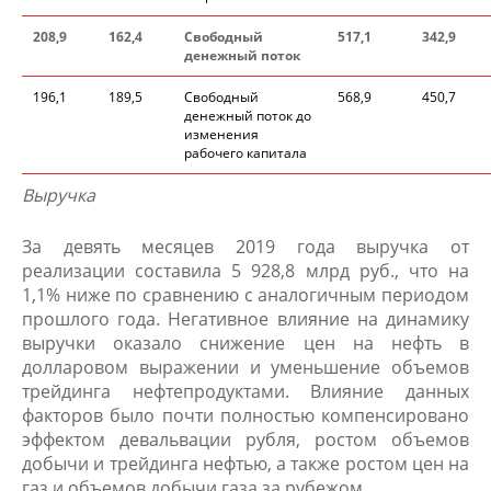
20
8
,9
162,4
Свободный
517,1
342,9
денежный поток
196,1
189,5
Свободный
568,9
450,7
денежный поток до
изменения
рабочего капитала
Выручка
За девять месяцев 2019 года выручка от
реализации составила 5 928,8 млрд руб., что на
1,1% ниже по сравнению с аналогичным периодом
прошлого года. Негативное влияние на динамику
выручки оказало снижение цен на нефть в
долларовом выражении и уменьшение объемов
трейдинга нефтепродуктами. Влияние данных
факторов было почти полностью компенсировано
эффектом девальвации рубля, ростом объемов
добычи и трейдинга нефтью, а также ростом цен на
газ и объемов добычи газа за рубежом.