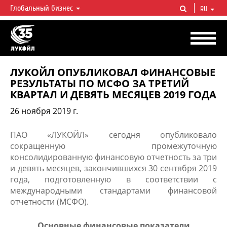
Глобальный бизнес
RU
ЛУКОЙЛ СЕГОДНЯ
ЛУКОЙЛ — одна из крупнейших вертикально интегрированных
нефтегазовых компаний в мире, на долю которой приходится более 2%
мировой добычи нефти и около 1% доказанных запасов углеводородов.
ЛУКОЙЛ ОПУБЛИКОВАЛ ФИНАНСОВЫЕ
РЕЗУЛЬТАТЫ ПО МСФО ЗА ТРЕТИЙ
КВАРТАЛ И ДЕВЯТЬ МЕСЯЦЕВ 2019 ГОДА
26 ноября 2019 г.
ПАО «ЛУКОЙЛ» сегодня опубликовало
сокращенную промежуточную
консолидированную финансовую отчетность за три
и девять месяцев, закончившихся 30 сентября 2019
года, подготовленную в соответствии с
международными стандартами финансовой
отчетности (МСФО).
Основные финансовы​е показатели