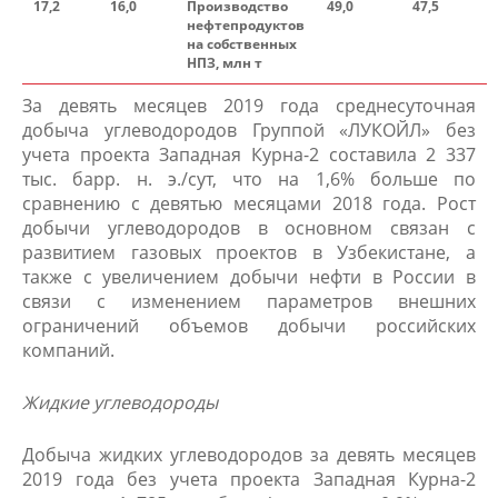
17,2
16,0
Производ​ство
49,0
4​7,5
нефтепродуктов
на собственных
НПЗ, млн
т
За девять месяцев 2019 года среднесуточная
добыча углеводородов Группой «ЛУКОЙЛ» без
учета проекта Западная Курна-2 составила 2 337
тыс. барр. н. э./сут, что на 1,6% больше по
сравнению с девятью месяцами 2018 года. Рост
добычи углеводородов в основном связан с
развитием газовых проектов в Узбекистане, а
также с увеличением добычи нефти в России в
связи с изменением параметров внешних
ограничений объемов добычи российских
компаний.
Жидкие углеводороды
Добыча жидких углеводородов за девять месяцев
2019 года без учета проекта Западная Курна-2