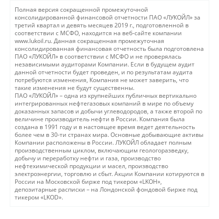
Полная версия сокращенной промежуточной
консолидированной финансовой отчетности ПАО «ЛУКОЙЛ» за
третий квартал и девять месяцев 2019 г., подготовленной в
соответствии с МСФО, находится на веб-сайте компании
www.lukoil.ru. Данная сокращенная промежуточная
консолидированная финансовая отчетность была подготовлена
ПАО «ЛУКОЙЛ» в соответствии с МСФО и не проверялась
независимыми аудиторами Компании. Если в будущем аудит
данной отчетности будет проведен, и по результатам аудита
потребуются изменения, Компания не может заверить, что
такие изменения не будут существенны.
ПАО «ЛУКОЙЛ» – одна из крупнейших публичных вертикально
интегрированных нефтегазовых компаний в мире по объему
доказанных запасов и добычи углеводородов, а также второй по
величине производитель нефти в России. Компания была
создана в 1991 году и в настоящее время ведет деятельность
более чем в 30-ти странах мира. Основные добывающие активы
Компании расположены в России. ЛУКОЙЛ обладает полным
производственным циклом, включающим геологоразведку,
добычу и переработку нефти и газа, производство
нефтехимической продукции и масел, производство
электроэнергии, торговлю и сбыт. Акции Компании котируются в
России на Московской бирже под тикером «LKOН»,
депозитарные расписки – на Лондонской фондовой бирже под
тикером «LKOD».