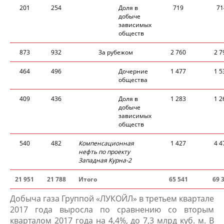
201
254
Доля в
719
71
добыче
зависимых
обществ
873
932
За рубежом
2 760
2 7
464
496
Дочерние
1 477
1 5
обществ​а
409
436
Доля в
1 283
1 2
добыче
зависимых​
обществ
540
482
Компенсационная
1 427
4 4
нефть по проекту
Западная Курна-2
21 951
21 788
Итого
65 541
69 
Добыча газа Группой «ЛУКОЙЛ» в третьем квартале
2017 года выросла по сравнению со вторым
кварталом 2017 года на 4,4%, до 7,3 млрд куб. м. В