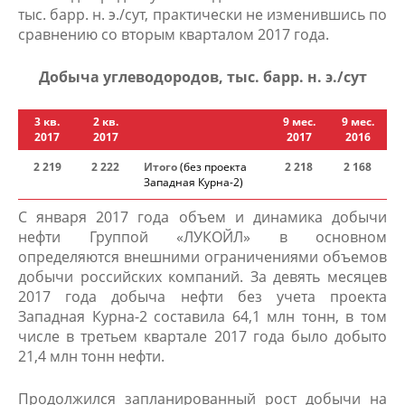
тыс. барр. н. э./сут, практически не изменившись по
сравнению со вторым кварталом 2017 года.
Добыча углеводородов, тыс. барр. н. э./сут
3 кв.
2 кв.
9 мес.
9 мес.
2017
2017
2017
2016
2 219
2 222
Итого
(без проекта
2 218
2 16​8
Западная Курна-2)
С января 2017 года объем и динамика добычи
нефти Группой «ЛУКОЙЛ» в основном
определяются внешними ограничениями объемов
добычи российских компаний. За девять месяцев
2017 года добыча нефти без учета проекта
Западная Курна-2 составила 64,1 млн тонн, в том
числе в третьем квартале 2017 года было добыто
21,4 млн тонн нефти.
Продолжился запланированный рост добычи на