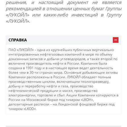
решения, и настоящий документ не является
рекомендацией в отношении ценных бумаг Группы
«ЛУКОЙЛ» или каких-либо инвестиций в Группу
«ЛУКОЙЛ».​
СПРАВКА
ПАО «ЛУКОЙЛ» – одна из крупнейших публичных вертикально
интегрированных нефтегазовых компаний в мире по объему
доказанных запасов и добычи углеводородов, а также второй по
величине производитель нефти в России. Компания была
создана в 1991 году и в настоящее время ведет деятельность
более чем в 30-ти странах мира. Основные добывающие активы
Компании расположены в России. ЛУКОЙЛ обладает полным
производственным циклом, включающим геологоразведку,
добычу и переработку нефти и газа, производство
нефтехимической продукции и масел, производство
электроэнергии, торговлю и сбыт. Акции Компании котируются в
России на Московской бирже под тикером «LKOН»,
депозитарные расписки – на Лондонской фондовой бирже под
тикером «LKOD».