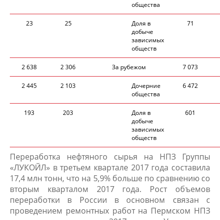
обществ​а
23
25
Доля в
71
добыче
зависимых
​обществ
2 638
2 306
За рубежом
7 073
2 445
2 103
Дочерние
6 472
обще​ства
193
203
Доля в
601
добыче
завис​имых
обществ
Переработка нефтяного сырья на НПЗ Группы
«ЛУКОЙЛ» в третьем квартале 2017 года составила
17,4 млн тонн, что на 5,9% больше по сравнению со
вторым кварталом 2017 года. Рост объемов
переработки в России в основном связан с
проведением ремонтных работ на Пермском НПЗ