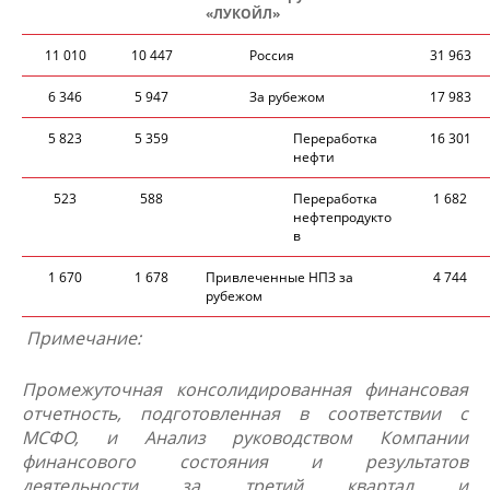
«ЛУКОЙЛ»
11 010
10 447
Россия
31 963
6 346
5 947
За рубежом
17 983
5 823
5 359
Переработка
16 301
нефт​и
523
588
Переработка
1 682
нефтепродукто​​
в
1 670
1 678
Привлеченные НПЗ за
4 744
рубежом
​
Примечание:
Промежуточная консолидированная финансовая
отчетность, подготовленная в соответствии с
МСФО, и Анализ руководством Компании
финансового состояния и результатов
деятельности за третий квартал и