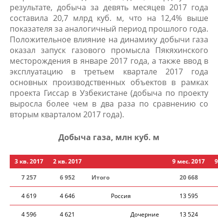
результате, добыча за девять месяцев 2017 года
составила 20,7 млрд куб. м, что на 12,4% выше
показателя за аналогичный период прошлого года.
Положительное влияние на динамику добычи газа
оказал запуск газового промысла Пякяхинского
месторождения в январе 2017 года, а также ввод в
эксплуатацию в третьем квартале 2017 года
основных производственных объектов в рамках
проекта Гиссар в Узбекистане (добыча по проекту
выросла более чем в два раза по сравнению со
вторым кварталом 2017 года).
Добыча газа, млн куб. м
3 кв. 2017
2 кв. 2017
9 мес. 2017
9
7 257
6 952
Итого
20 668
4 619
4 646
Россия​
13 595
4 596
4 621
Дочерние
13 524