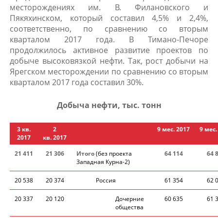
месторождениях им. В. Филановского и
Пякяхинском, который составил 4,5% и 2,4%,
соответственно, по сравнению со вторым
кварталом 2017 года. В Тимано-Печоре
продолжилось активное развитие проектов по
добыче высоковязкой нефти. Так, рост добычи на
Ярегском месторождении по сравнению со вторым
кварталом 2017 года составил 30%.
Добыча нефти, тыс. тонн
3 кв.​
2
9 мес. 2017
9 мес.
2017
кв. 2017
21 411
21 306
Итого
(без проекта
64 114
64 
Западная Курна-2)
20 538
20 374
Россия
61 354
62 
20 337
20 120
Дочерние
60 635
61 
обществ​а