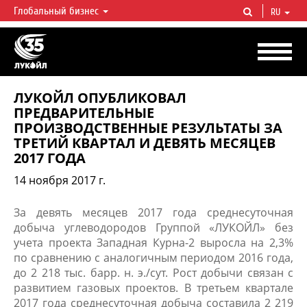
Глобальный бизнес
RU
ЛУКОЙЛ СЕГОДНЯ
ЛУКОЙЛ — одна из крупнейших вертикально интегрированных
нефтегазовых компаний в мире, на долю которой приходится более 2%
мировой добычи нефти и около 1% доказанных запасов углеводородов.
ЛУКОЙЛ ОПУБЛИКОВАЛ
ПРЕДВАРИТЕЛЬНЫЕ
ПРОИЗВОДСТВЕННЫЕ РЕЗУЛЬТАТЫ ЗА
ТРЕТИЙ КВАРТАЛ И ДЕВЯТЬ МЕСЯЦЕВ
2017 ГОДА
14 ноября 2017 г.
​​​​​​​​​​​​​​​​​​За девять месяцев 2017 года среднесуточная
добыча углеводородов Группой «ЛУКОЙЛ» без
учета проекта Западная Курна-2 выросла на 2,3%
по сравнению с аналогичным периодом 2016 года,
до 2 218 тыс. барр. н. э./сут. Рост добычи связан с
развитием газовых проектов. В третьем квартале
2017 года среднесуточная добыча составила 2 219