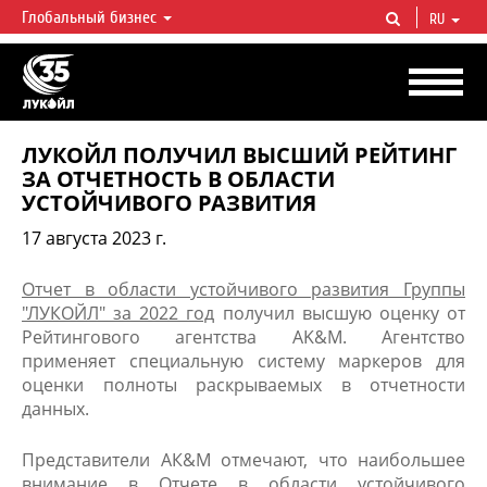
Глобальный бизнес
RU
ЛУКОЙЛ СЕГОДНЯ
ЛУКОЙЛ — одна из крупнейших вертикально интегрированных
нефтегазовых компаний в мире, на долю которой приходится более 2%
мировой добычи нефти и около 1% доказанных запасов углеводородов.
ЛУКОЙЛ ПОЛУЧИЛ ВЫСШИЙ РЕЙТИНГ
ЗА ОТЧЕТНОСТЬ В ОБЛАСТИ
УСТОЙЧИВОГО РАЗВИТИЯ
17 августа 2023 г.
Отчет в области устойчивого развития Группы
"ЛУКОЙЛ" за 2022 год​
получил высшую оценку от
Рейтингового агентства AK&M. Агентство
применяет специальную систему маркеров для
оценки полноты раскрываемых в отчетности
данных.
Представители АК&М отмечают, что наибольшее
внимание в Отчете в области устойчивого