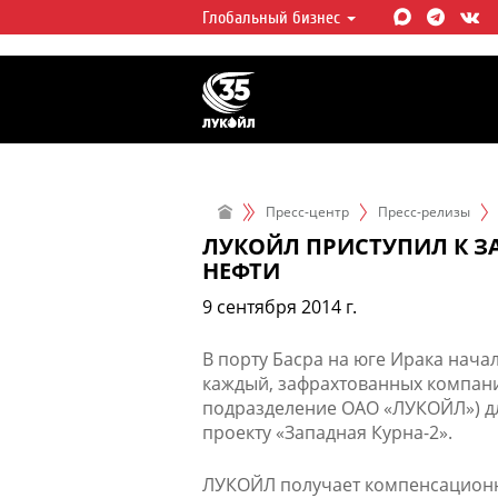
Глобальный бизнес
ЛУКОЙЛ СЕГОДНЯ
ЛУКОЙЛ — одна из крупнейших в
интегрированных нефтегазовых 
мире, на долю которой приходит
мировой добычи нефти и около 
запасов углеводородов.
Пресс-центр
Пресс-релизы
ЛУКОЙЛ ПРИСТУПИЛ К З
НЕФТИ
9 сентября 2014 г.
В порту Басра на юге Ирака нача
каждый, зафрахтованных компани
подразделение ОАО «ЛУКОЙЛ») д
проекту «Западная Курна-2».
ЛУКОЙЛ получает компенсационну