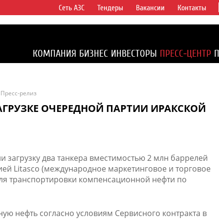
Сеть АЗС
Тендеры
Вакансии
Контакты
ертикально
компаний в
ся более 2%
КОМПАНИЯ
БИЗНЕС
ИНВЕСТОРЫ
ПРЕСС-ЦЕНТР
1% доказанных
Пресс-релиз
АГРУЗКЕ ОЧЕРЕДНОЙ ПАРТИИ ИРАКСКОЙ
ли загрузку два танкера вместимостью 2 млн баррелей
ей Litasco (международное маркетинговое и торговое
ля транспортировки компенсационной нефти по
ю нефть согласно условиям Сервисного контракта в