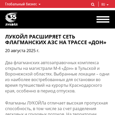
Глобальный бизнес
RU
ЛУКОЙЛ СЕГОДНЯ
ЛУКОЙЛ — одна из крупнейших вертикально интегрированных
нефтегазовых компаний в мире, на долю которой приходится более 2%
мировой добычи нефти и около 1% доказанных запасов углеводородов.
ЛУКОЙЛ РАСШИРЯЕТ СЕТЬ
ФЛАГМАНСКИХ АЗС НА ТРАССЕ «ДОН»
20 августа 2025 г.
​​Два флагманских автозаправочных комплекса
открыты на магистрали М-4 «Дон» в Тульской и
Воронежской областях. Выбранные локации – одни
из наиболее востребованных для остановки во
время путешествий на курорты Краснодарского
края, особенно в период отпусков.
Флагманы ЛУКОЙЛа отличает высокая пропускная
способность, в том числе за счет разделения
легковых и грузовых потоков. На территории