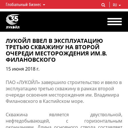
Глобальный бизнес
RU
ЛУКОЙЛ СЕГОДНЯ
ЛУКОЙЛ — одна из крупнейших вертикально интегрированных
нефтегазовых компаний в мире, на долю которой приходится более 2%
мировой добычи нефти и около 1% доказанных запасов углеводородов.
ЛУКОЙЛ ВВЕЛ В ЭКСПЛУАТАЦИЮ
ТРЕТЬЮ СКВАЖИНУ НА ВТОРОЙ
ОЧЕРЕДИ МЕСТОРОЖДЕНИЯ ИМ.В.
ФИЛАНОВСКОГО
15 июня 2018 г.
ПАО «ЛУКОЙЛ» завершило строительство и ввело в
эксплуатацию третью скважину в рамках второй
очереди освоения месторождения им. Владимира
Филановского в Каспийском море.
Скважина является двуствольной,
нефтедобывающей, с горизонтальным
окончанием. Длина основного ствола составляет