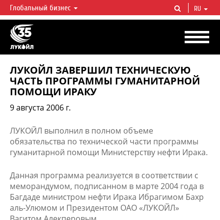
Глобальный бизнес
RU
ЛУКОЙЛ СЕГОДНЯ
ЛУКОЙЛ — одна из крупнейших вертикально интегрированных
нефтегазовых компаний в мире, на долю которой приходится более 2%
мировой добычи нефти и около 1% доказанных запасов углеводородов.
ЛУКОЙЛ ЗАВЕРШИЛ ТЕХНИЧЕСКУЮ
ЧАСТЬ ПРОГРАММЫ ГУМАНИТАРНОЙ
ПОМОЩИ ИРАКУ
9 августа 2006 г.
ЛУКОЙЛ выполнил в полном объеме
обязательства по технической части программы
гуманитарной помощи Министерству нефти Ирака.
Данная программа реализуется в соответствии с
меморандумом, подписанном в марте 2004 года в
Багдаде министром нефти Ирака Ибрагимом Бахр
аль-Улюмом и Президентом ОАО «ЛУКОЙЛ»
Вагитом Алекперовым.