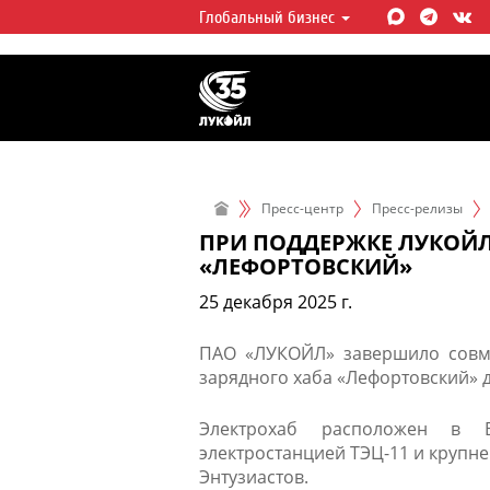
Глобальный бизнес
ЛУКОЙЛ СЕГОДНЯ
ЛУКОЙЛ — одна из крупнейших в
интегрированных нефтегазовых 
мире, на долю которой приходит
мировой добычи нефти и около 
запасов углеводородов.
Пресс-центр
Пресс-релизы
ПРИ ПОДДЕРЖКЕ ЛУКОЙЛ
«ЛЕФОРТОВСКИЙ»
25 декабря 2025 г.
ПАО «ЛУКОЙЛ» завершило совме
зарядного хаба «Лефортовский» 
Электрохаб расположен в В
электростанцией ТЭЦ-11 и крупн
Энтузиастов.