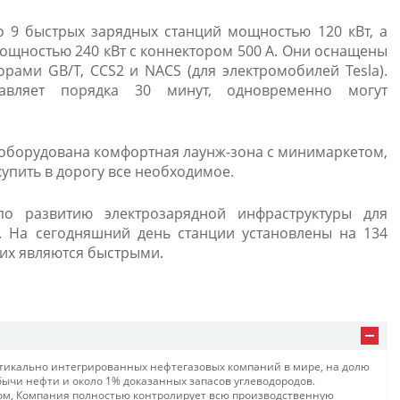
о 9 быстрых зарядных станций мощностью 120 кВт, а
мощностью 240 кВт с коннектором 500 А. Они оснащены
ами GB/T, CCS2 и NACS (для электромобилей Tesla).
авляет порядка 30 минут, одновременно могут
оборудована комфортная лаунж-зона с минимаркетом,
купить в дорогу все необходимое.
о развитию электрозарядной инфраструктуры для
е. На сегодняшний день станции установлены на 134
них являются быстрыми.
тикально интегрированных нефтегазовых компаний в мире, на долю
ычи нефти и около 1% доказанных запасов углеводородов.
м, Компания полностью контролирует всю производственную