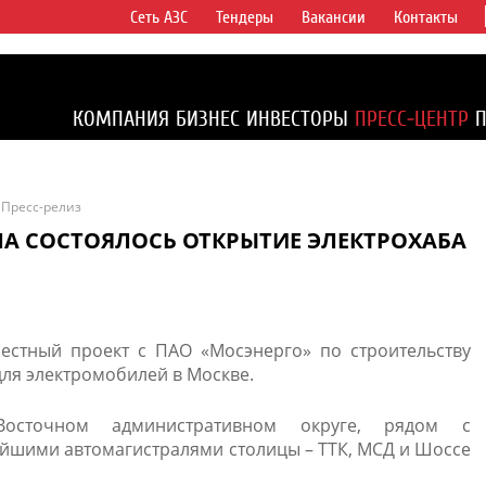
Сеть АЗС
Тендеры
Вакансии
Контакты
ертикально
компаний в
ся более 2%
КОМПАНИЯ
БИЗНЕС
ИНВЕСТОРЫ
ПРЕСС-ЦЕНТР
1% доказанных
Пресс-релиз
А СОСТОЯЛОСЬ ОТКРЫТИЕ ЭЛЕКТРОХАБА
стный проект с ПАО «Мосэнерго» по строительству
для электромобилей в Москве.
осточном административном округе, рядом с
ейшими автомагистралями столицы – ТТК, МСД и Шоссе