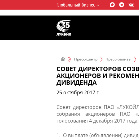
Глобальный бизнес
ЛУКОЙЛ СЕГОДНЯ
ЛУКОЙЛ — одна из крупнейших в
интегрированных нефтегазовых 
мире, на долю которой приходит
мировой добычи нефти и около 
запасов углеводородов.
Пресс-центр
Пресс-релизы
СОВЕТ ДИРЕКТОРОВ СОЗ
АКЦИОНЕРОВ И РЕКОМЕ
ДИВИДЕНДА
25 октября 2017 г.
Совет директоров ПАО «ЛУКОЙЛ
собрания акционеров ПАО «
голосования 4 декабря 2017 года 
1. О выплате (объявлении) дивид