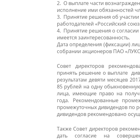
2. О выплате части вознагражде
исполнение ими обязанностей чл
3. Принятие решения об участи
работодателей «Российский сою
4. Принятие решения о согласии
имеется заинтересованность.
Дата определения (фиксации) ли
собрании акционеров ПАО «ЛУКОЙ
Совет директоров рекомендо
принять решение о выплате ди
результатам девяти месяцев 201
85 рублей на одну обыкновенную
лица, имеющие право на получ
года. Рекомендованные пром
промежуточных дивидендов по ре
дивидендов рекомендовано осущ
Также Совет директоров реком
дать согласие на соверше