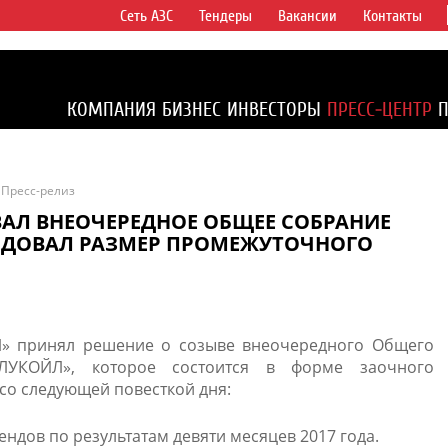
Сеть АЗС
Тендеры
Вакансии
Контакты
ертикально
компаний в
ся более 2%
КОМПАНИЯ
БИЗНЕС
ИНВЕСТОРЫ
ПРЕСС-ЦЕНТР
1% доказанных
Пресс-релиз
ВАЛ ВНЕОЧЕРЕДНОЕ ОБЩЕЕ СОБРАНИЕ
НДОВАЛ РАЗМЕР ПРОМЕЖУТОЧНОГО
» принял решение о созыве внеочередного Общего
ЛУКОЙЛ», которое состоится в форме заочного
со следующей повесткой дня:​
ендов по результатам девяти месяцев 2017 года.