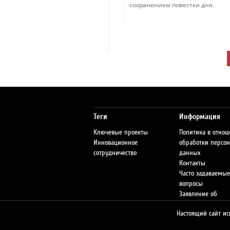
сохранением повестки дня.
Теги
Информация
Ключевые проекты
Политика в отно
Инновационное
обработки персо
сотрудничество
данных
Контакты
Часто задаваемые
вопросы
Заявление об
ответственности
Настоящий сайт ис
Сеть АЗС
Предупреждение 