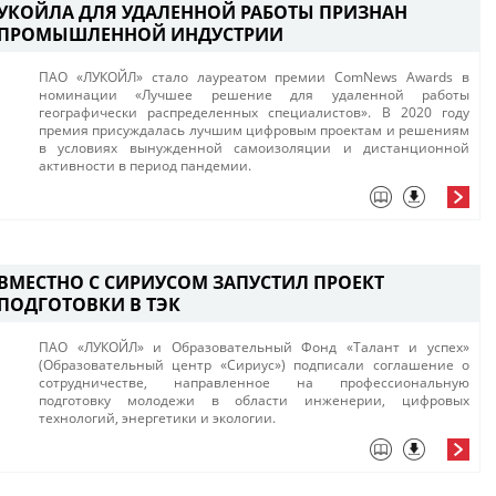
 ЛУКОЙЛА ДЛЯ УДАЛЕННОЙ РАБОТЫ ПРИЗНАН
 ПРОМЫШЛЕННОЙ ИНДУСТРИИ
ПАО «ЛУКОЙЛ» стало лауреатом премии ComNews Awards в
номинации «Лучшее решение для удаленной работы
географически распределенных специалистов». В 2020 году
премия присуждалась лучшим цифровым проектам и решениям
в условиях вынужденной самоизоляции и дистанционной
активности в период пандемии.
ВМЕСТНО С СИРИУСОМ ЗАПУСТИЛ ПРОЕКТ
ПОДГОТОВКИ В ТЭК
ПАО «ЛУКОЙЛ» и Образовательный Фонд «Талант и успех»
(Образовательный центр «Сириус») подписали соглашение о
сотрудничестве, направленное на профессиональную
подготовку молодежи в области инженерии, цифровых
технологий, энергетики и экологии. ​