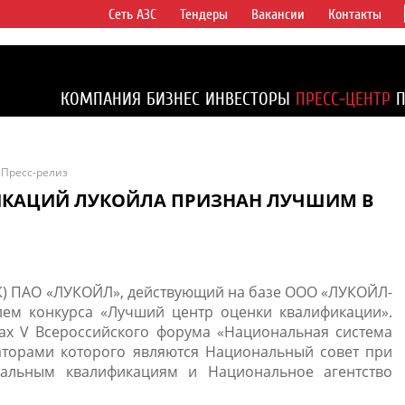
Сеть АЗС
Тендеры
Вакансии
Контакты
ертикально
компаний в
ся более 2%
КОМПАНИЯ
БИЗНЕС
ИНВЕСТОРЫ
ПРЕСС-ЦЕНТР
1% доказанных
Пресс-релиз
ИКАЦИЙ ЛУКОЙЛА ПРИЗНАН ЛУЧШИМ В
К) ПАО «ЛУКОЙЛ», действующий на базе ООО «ЛУКОЙЛ-
лем конкурса «Лучший центр оценки квалификации».
ах V Всероссийского форума «Национальная система
аторами которого являются Национальный совет при
альным квалификациям и Национальное агентство