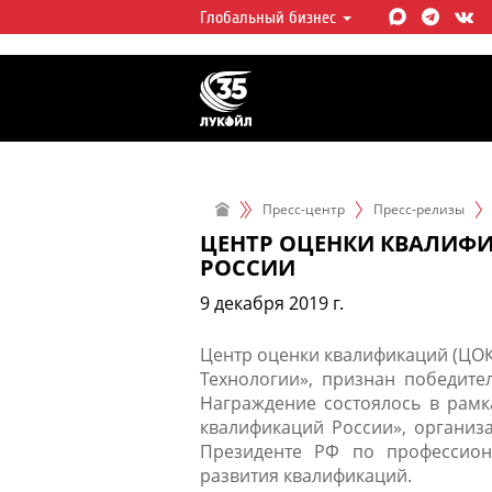
Глобальный бизнес
ЛУКОЙЛ СЕГОДНЯ
ЛУКОЙЛ — одна из крупнейших в
интегрированных нефтегазовых 
мире, на долю которой приходит
мировой добычи нефти и около 
запасов углеводородов.
Пресс-центр
Пресс-релизы
ЦЕНТР ОЦЕНКИ КВАЛИФ
РОССИИ
9 декабря 2019 г.
Центр оценки квалификаций (ЦО
Технологии», признан победите
Награждение состоялось в рамк
квалификаций России», организ
Президенте РФ по профессион
развития квалификаций.