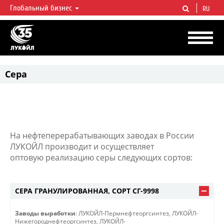
Глобальный бизнес
RU
ЛУКОЙЛ СЕГОДНЯ
ЛУКОЙЛ — одна из крупнейших вертикально интегрированных
нефтегазовых компаний в мире, на долю которой приходится более 2%
мировой добычи нефти и около 1% доказанных запасов углеводородов.
Сера
На нефтеперерабатывающих заводах в России
ЛУКОЙЛ производит и осуществляет
оптовую реализацию серы следующих сортов:
СЕРА ГРАНУЛИРОВАННАЯ, СОРТ СГ-9998
Заводы выработки
: ЛУКОЙЛ-Пермнефтеоргсинтез, ЛУКОЙЛ-
Нижегороднефтеоргсинтез, ЛУКОЙЛ-