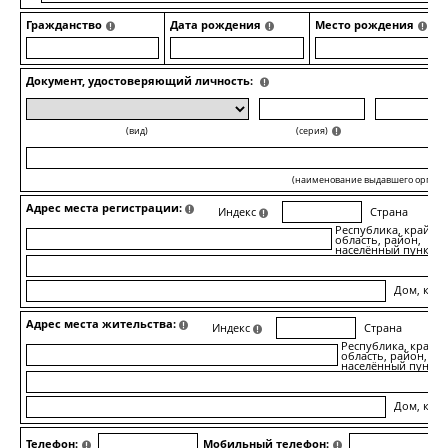
Гражданство
Дата рождения
Место рождения
Документ, удостоверяющий личность:
(вид)
(серия)
(наименование выдавшего органа
Адрес места регистрации:
Индекс
Страна
Республика, край,
область, район,
населённый пункт
Дом, корп
Адрес места жительства:
Индекс
Страна
Республика, край,
область, район,
населённый пункт
Дом, корп
Телефон:
Мобильный телефон: