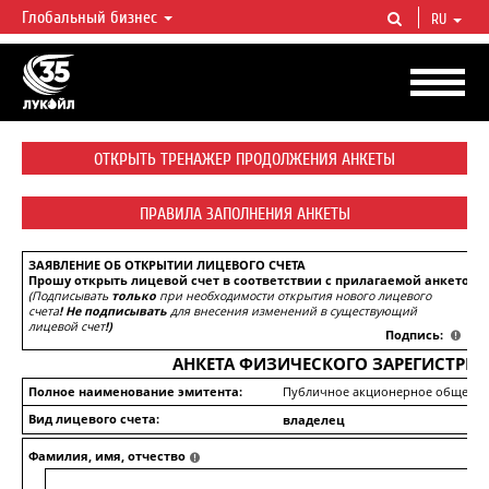
Глобальный бизнес
RU
ЛУКОЙЛ СЕГОДНЯ
ЛУКОЙЛ — одна из крупнейших вертикально интегрированных
нефтегазовых компаний в мире, на долю которой приходится более 2%
мировой добычи нефти и около 1% доказанных запасов углеводородов.
ОТКРЫТЬ ТРЕНАЖЕР ПРОДОЛЖЕНИЯ АНКЕТЫ
ПРАВИЛА ЗАПОЛНЕНИЯ АНКЕТЫ
ЗАЯВЛЕНИЕ ОБ ОТКРЫТИИ ЛИЦЕВОГО СЧЕТА
Прошу открыть лицевой счет в соответствии с прилагаемой анкетой 
(Подписывать
только
при необходимости открытия нового лицевого
счета
!
Не подписывать
для внесения изменений в существующий
лицевой счет
!)
Подпись:
АНКЕТА ФИЗИЧЕСКОГО ЗАРЕГИСТРИ
Полное наименование эмитента:
Публичное акционерное обществ
Вид лицевого счета:
владелец
Фамилия, имя, отчество