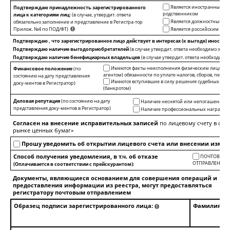
Является иностранным пу
Подтверждаю принадлежность зарегистрированного
родственником
лица к категориям лиц:
(в случае, утвердит. ответа
Является должностным л
обязательно заполнение и представление в Регистра-тор
Прилож. №4 по ПОД/ФТ)
Является российским пу
Подтверждаю , что зарегистрированное лицо действует в интересах (к выгоде) иностр
Подтверждаю наличие выгодоприобретателей
(в случае утвердит. ответа необходимо зап
Подтверждаю наличие бенефициарных владельцев
(в случае утвердит. ответа необходимо
Имеются факты неисполнения физическим лицом - 
Финансовое положение
(по
агентом) обязанности по уплате налогов, сборов, пене
состоянию на дату представления
Имеются вступившие в силу решения судебных орга
доку-ментов в Регистратор)
(банкротом)
Деловая репутация
(по состоянию на дату
Наличие неснятой или непогашенной 
представления доку-ментов в Регистратор)
Наличие профессиональных наград, по
Согласен на внесение исправительных записей
по лицевому счету в соо
рынке ценных бумаг»
Прошу уведомить об открытии лицевого счета или внесении изме
Способ получения уведомления, в т.ч. об отказе
ПОЧТОВЫМ
ОТПРАВЛЕНИЕ
(Оплачивается в соответствии с прейскурантом):
Документы, являющиеся основанием для совершения операций и
предоставления информации из реестра, могут предоставляться
По
регистратору почтовым отправлением
Образец подписи зарегистрированного лица:
Фамилия, им