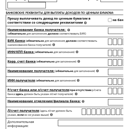
БАНКОВСКИЕ РЕКВИЗИТЫ ДЛЯ ВЫПЛАТЫ ДОХОДОВ ПО ЦЕННЫМ БУМАГАМ:
Прошу выплачивать доход по ценным бумагам в
на банков
соответствии со следующими реквизитами
Наименование банка получателя:
(
обязательно
для заполнения;
должно
соответствовать БИК)
БИК банка
(
обязательно
для заполнения;
должен
соответствовать
наименованию банка получателя)
ИНН/КПП банка
(
обязательно
для заполнения)
Корр. счет банка
(
обязательно
для заполнения)
Наименование получателя:
(
обязательно
для заполнения)
ИНН получателя
(
обязательно
для заполнения)
Р/счет банка или л/счет получателя
(
при отсутствии
р/счета
банка
здесь
должен быть указан л/счет получателя)
Наименование отделения/филиала банка:
Л/счет получателя
(здесь л/счет должен быть
указан,
если
он не указан выше)
Дополнительная
информация: