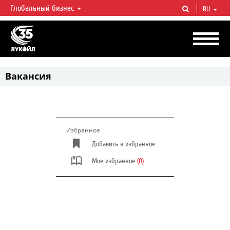
Глобальный бизнес
RU
ЛУКОЙЛ СЕГОДНЯ
ЛУКОЙЛ — одна из крупнейших вертикально интегрированных
нефтегазовых компаний в мире, на долю которой приходится более 2%
мировой добычи нефти и около 1% доказанных запасов углеводородов.
Вакансия
Избранное
Добавить в избранное
Мое избранное
(0)