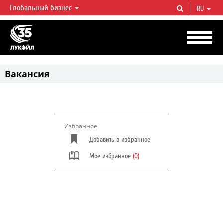
Глобальный бизнес
RU
ЛУКОЙЛ СЕГОДНЯ
ЛУКОЙЛ — одна из крупнейших вертикально интегрированных
нефтегазовых компаний в мире, на долю которой приходится более 2%
мировой добычи нефти и около 1% доказанных запасов углеводородов.
Вакансия
Избранное
Добавить в избранное
Мое избранное
(0)