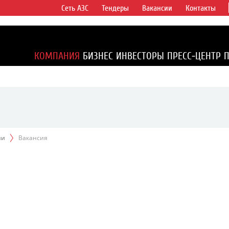
Сеть АЗС
Тендеры
Вакансии
Контакты
ертикально
компаний в
ся более 2%
КОМПАНИЯ
БИЗНЕС
ИНВЕСТОРЫ
ПРЕСС-ЦЕНТР
1% доказанных
ии
Вакансия