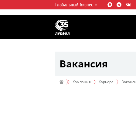
Глобальный бизнес
ЛУКОЙЛ СЕГОДНЯ
ЛУКОЙЛ — одна из крупнейших в
интегрированных нефтегазовых 
мире, на долю которой приходит
мировой добычи нефти и около 
запасов углеводородов.
Вакансия
Компания
Карьера
Ваканс