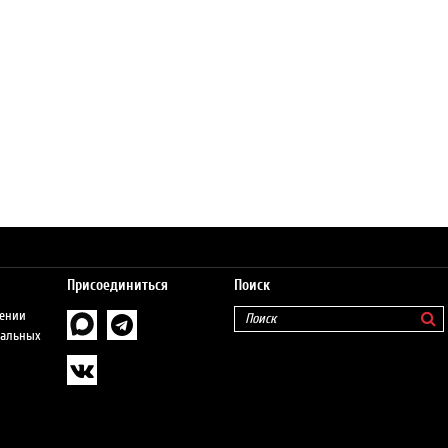
Присоединиться
Поиск
шении
нальных