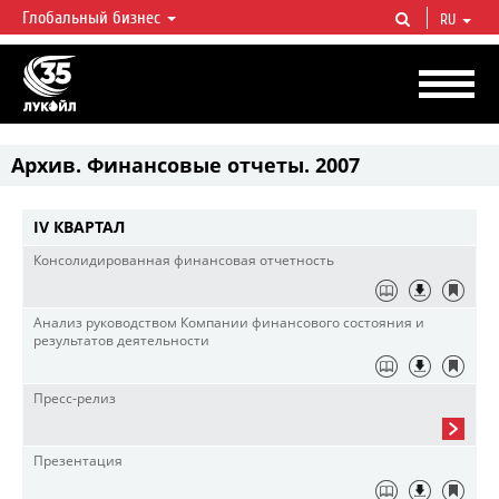
Глобальный бизнес
RU
ЛУКОЙЛ СЕГОДНЯ
ЛУКОЙЛ — одна из крупнейших вертикально интегрированных
нефтегазовых компаний в мире, на долю которой приходится более 2%
мировой добычи нефти и около 1% доказанных запасов углеводородов.
Архив. Финансовые отчеты. 2007
IV КВАРТАЛ
Консолидированная финансовая отчетность
Анализ руководством Компании финансового состояния и
результатов деятельности
Пресс-релиз
Презентация