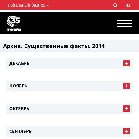
Глобальный бизнес
RU
ЛУКОЙЛ СЕГОДНЯ
ЛУКОЙЛ — одна из крупнейших вертикально интегрированных
нефтегазовых компаний в мире, на долю которой приходится более 2%
мировой добычи нефти и около 1% доказанных запасов углеводородов.
Архив. Существенные факты. 2014
ДЕКАБРЬ
НОЯБРЬ
ОКТЯБРЬ
СЕНТЯБРЬ