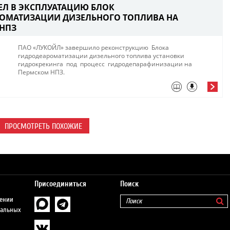
ЕЛ В ЭКСПЛУАТАЦИЮ БЛОК
ОМАТИЗАЦИИ ДИЗЕЛЬНОГО ТОПЛИВА НА
НПЗ
ПАО «ЛУКОЙЛ» завершило реконструкцию Блока
гидродеароматизации дизельного топлива установки
гидрокрекинга под процесс гидродепарафинизации на
Пермском НПЗ.
ПРОСМОТРЕТЬ ПОХОЖИЕ
Присоединиться
Поиск
шении
нальных