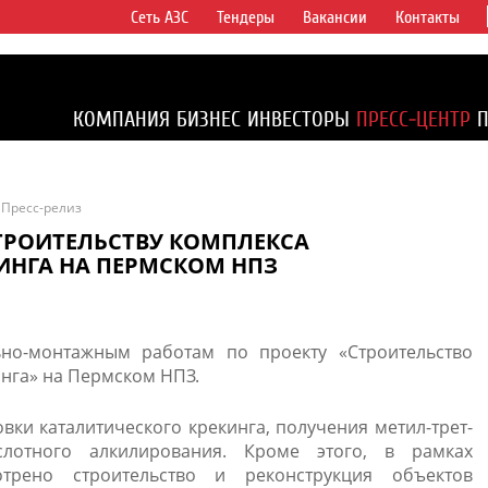
Сеть АЗС
Тендеры
Вакансии
Контакты
ертикально
компаний в
ся более 2%
КОМПАНИЯ
БИЗНЕС
ИНВЕСТОРЫ
ПРЕСС-ЦЕНТР
1% доказанных
Пресс-релиз
ТРОИТЕЛЬСТВУ КОМПЛЕКСА
ИНГА НА ПЕРМСКОМ НПЗ
но-монтажным работам по проекту «Строительство
инга» на Пермском НПЗ.
вки каталитического крекинга, получения метил-трет-
слотного алкилирования. Кроме этого, в рамках
отрено строительство и реконструкция объектов