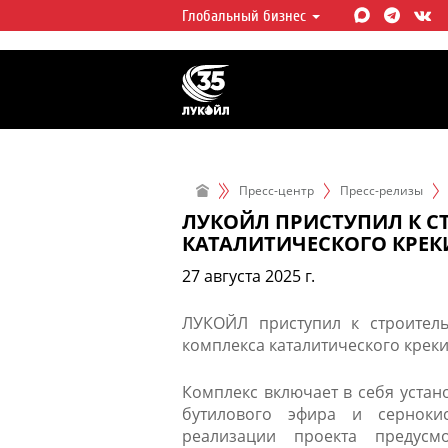
Глобальный бизнес
ЛУКОЙЛ СЕГОДНЯ
ЛУКОЙЛ — одна из крупнейших в
интегрированных нефтегазовых 
мире, на долю которой приходит
мировой добычи нефти и около 
запасов углеводородов.
Пресс-центр
Пресс-релизы
ЛУКОЙЛ ПРИСТУПИЛ К С
КАТАЛИТИЧЕСКОГО КРЕК
27 августа 2025 г.
ЛУКОЙЛ приступил к строитель
комплекса каталитического крек
Комплекс включает в себя устано
бутилового эфира и серноки
реализации проекта предусм