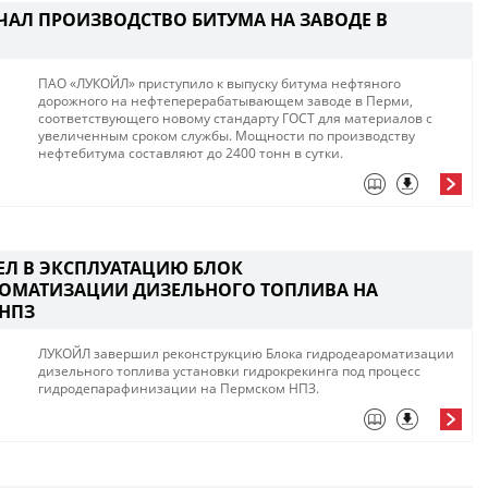
ЧАЛ ПРОИЗВОДСТВО БИТУМА НА ЗАВОДЕ В
ПАО «ЛУКОЙЛ» приступило к выпуску битума нефтяного
дорожного на нефтеперерабатывающем заводе в Перми,
соответствующего новому стандарту ГОСТ для материалов с
увеличенным сроком службы.​ Мощности по производству
нефтебитума составляют до 2400 тонн в сутки.​
ЕЛ В ЭКСПЛУАТАЦИЮ БЛОК
ОМАТИЗАЦИИ ДИЗЕЛЬНОГО ТОПЛИВА НА
НПЗ
ЛУКОЙЛ завершил реконструкцию Блока гидродеароматизации
дизельного топлива установки гидрокрекинга под процесс
гидродепарафинизации на Пермском НПЗ.