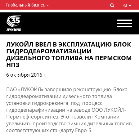
Глобальный бизнес
RU
ЛУКОЙЛ СЕГОДНЯ
ЛУКОЙЛ — одна из крупнейших вертикально интегрированных
нефтегазовых компаний в мире, на долю которой приходится более 2%
мировой добычи нефти и около 1% доказанных запасов углеводородов.
ЛУКОЙЛ ВВЕЛ В ЭКСПЛУАТАЦИЮ БЛОК
ГИДРОДЕАРОМАТИЗАЦИИ
ДИЗЕЛЬНОГО ТОПЛИВА НА ПЕРМСКОМ
НПЗ
6 октября 2016 г.
ПАО «ЛУКОЙЛ» завершило реконструкцию Блока
гидродеароматизации дизельного топлива
установки гидрокрекинга под процесс
гидродепарафинизации на заводе ООО ЛУКОЙЛ-
Пермнефтеоргсинтез. Это позволит Компании
увеличить производство зимних дизельных топлив,
соответствующих стандарту Евро-5.