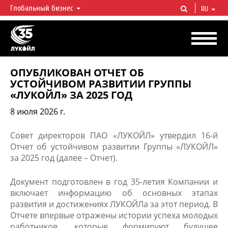
Глобальный бизнес
RU
ЛУКОЙЛ СЕГОДНЯ
ЛУКОЙЛ — одна из крупнейших вертикально интегрированных
нефтегазовых компаний в мире, на долю которой приходится более 2%
мировой добычи нефти и около 1% доказанных запасов углеводородов.
ОПУБЛИКОВАН ОТЧЕТ ОБ
УСТОЙЧИВОМ РАЗВИТИИ ГРУППЫ
«ЛУКОЙЛ» ЗА 2025 ГОД
8 июля 2026 г.
Совет директоров ПАО «ЛУКОЙЛ» утвердил 16-й
Отчет об устойчивом развитии Группы «ЛУКОЙЛ»
за 2025 год (далее – Отчет).
Документ подготовлен в год 35-летия Компании и
включает информацию об основных этапах
развития и достижениях ЛУКОЙЛа за этот период. В
Отчете впервые отражены истории успеха молодых
работников, которые формируют будущее