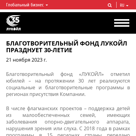
Глобальный бизнес
RU
ЛУКОЙЛ СЕГОДНЯ
ЛУКОЙЛ — одна из крупнейших вертикально интегрированных
нефтегазовых компаний в мире, на долю которой приходится более 2%
мировой добычи нефти и около 1% доказанных запасов углеводородов.
БЛАГОТВОРИТЕЛЬНЫЙ ФОНД ЛУКОЙЛ
ПРАЗДНУЕТ 30-ЛЕТИЕ
21 ноября 2023 г.
Благотворительный фонд «ЛУКОЙЛ» отметил
юбилей – на протяжении 30 лет реализуются
социальные и благотворительные программы в
регионах присутствия Компании.
В числе флагманских проектов – поддержка детей
из малообеспеченных семей, имеющих
заболевания опорно-двигательного аппарата,
нарушения зрения или слуха. С 2018 года в рамках
программы в 15 регионах страны передано