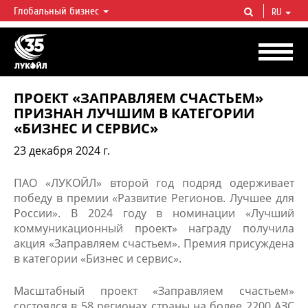
Глобальный бизнес
RU
ЛУКОЙЛ СЕГОДНЯ
ЛУКОЙЛ — одна из крупнейших вертикально интегрированных
нефтегазовых компаний в мире, на долю которой приходится более 2%
мировой добычи нефти и около 1% доказанных запасов углеводородов.
ПРОЕКТ «ЗАПРАВЛЯЕМ СЧАСТЬЕМ»
ПРИЗНАН ЛУЧШИМ В КАТЕГОРИИ
«БИЗНЕС И СЕРВИС»
23 декабря 2024 г.
ПАО «ЛУКОЙЛ» второй год подряд одерживает
победу в премии «Развитие Регионов. Лучшее для
России». В 2024 году в номинации «Лучший
коммуникационный проект» награду получила
акция «Заправляем счастьем». Премия присуждена
в категории «Бизнес и сервис».
Масштабный проект «Заправляем счастьем»
состоялся в 58 регионах страны на более 2200 АЗС