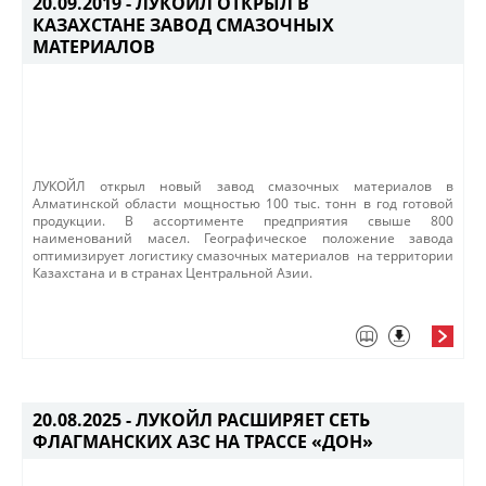
20.09.2019 -
ЛУКОЙЛ ОТКРЫЛ В
КАЗАХСТАНЕ ЗАВОД СМАЗОЧНЫХ
МАТЕРИАЛОВ
​ЛУКОЙЛ открыл новый завод смазочных материалов в
Алматинской области мощностью 100 тыс. тонн в год готовой
продукции. В ассортименте предприятия свыше 800
наименований масел. Географическое положение завода
оптимизирует логистику смазочных материалов ​ на территории
Казахстана и в странах Центральной Азии.
20.08.2025 -
ЛУКОЙЛ РАСШИРЯЕТ СЕТЬ
ФЛАГМАНСКИХ АЗС НА ТРАССЕ «ДОН»