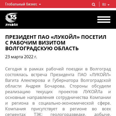
Глобальный бизнес
RU
ЛУКОЙЛ СЕГОДНЯ
ЛУКОЙЛ — одна из крупнейших вертикально интегрированных
нефтегазовых компаний в мире, на долю которой приходится более 2%
мировой добычи нефти и около 1% доказанных запасов углеводородов.
ПРЕЗИДЕНТ ПАО «ЛУКОЙЛ» ПОСЕТИЛ
С РАБОЧИМ ВИЗИТОМ
ВОЛГОГРАДСКУЮ ОБЛАСТЬ
23 марта 2022 г.
Сегодня в рамках рабочей поездки в Волгоград
состоялась встреча Президента ПАО «ЛУКОЙЛ»
Вагита Алекперова и Губернатора Волгоградской
области Андрея Бочарова. Стороны обсудили
реализацию текущих проектов ЛУКОЙЛа и
основные направления сотрудничества Компании
и региона в социально-экономической сфере.
Компания присутствует в регионе во всех
сегментах ТЭК: геологоразведке, добыче,