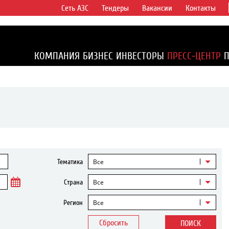
Сеть АЗС
Тендеры
Вакансии
Контакты
ертикально
компаний в
ся более 2%
КОМПАНИЯ
БИЗНЕС
ИНВЕСТОРЫ
ПРЕСС-ЦЕНТР
1% доказанных
Все
Тематика
Все
Страна
Все
Регион
Сбросить
ПОИСК