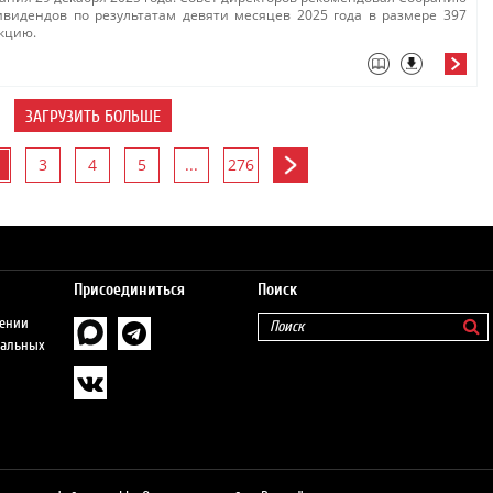
видендов по результатам девяти месяцев 2025 года в размере 397
кцию​.
ЗАГРУЗИТЬ БОЛЬШЕ
3
4
5
...
276
Присоединиться
Поиск
шении
нальных