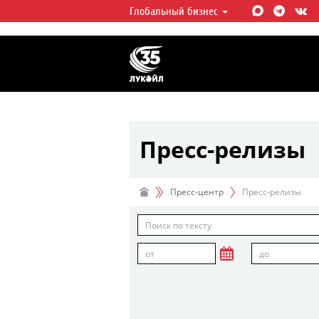
Глобальный бизнес
ЛУКОЙЛ СЕГОДНЯ
ЛУКОЙЛ — одна из крупнейших в
интегрированных нефтегазовых 
мире, на долю которой приходит
мировой добычи нефти и около 
запасов углеводородов.
Пресс-релизы
Пресс-центр
Пресс-релизы