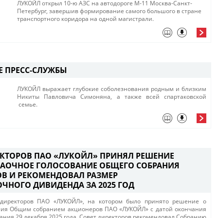
​ЛУКОЙЛ открыл 10-ю АЗС на автодороге М-11 Москва-Санкт-
Петербург, завершив формирование самого большого в стране
транспортного коридора на одной магистрали​.
 ПРЕСС-СЛУЖБЫ
ЛУКОЙЛ выражает глубокие соболезнования родным и близким
Никиты Павловича Симоняна, а также всей спартаковской​
семье. ​
ЕКТОРОВ ПАО «ЛУКОЙЛ» ПРИНЯЛ РЕШЕНИЕ
ЗАОЧНОЕ ГОЛОСОВАНИЕ ОБЩЕГО СОБРАНИЯ
В И РЕКОМЕНДОВАЛ РАЗМЕР
ЧНОГО ДИВИДЕНДА ЗА 2025 ГОД
та директоров ПАО «ЛУКОЙЛ», на котором было принято решение о
ния Общим собранием акционеров ПАО «ЛУКОЙЛ» с датой окончания
ания 29 декабря 2025 года. Совет директоров рекомендовал Собранию