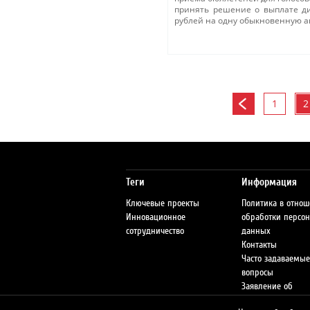
принять решение о выплате ди
рублей на одну обыкновенную а
1
2
Теги
Информация
Ключевые проекты
Политика в отно
Инновационное
обработки персо
сотрудничество
данных
Контакты
Часто задаваемые
вопросы
Заявление об
ответственности