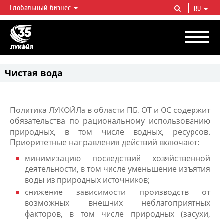
Глобальный бизнес
RU
ЛУКОЙЛ СЕГОДНЯ
ЛУКОЙЛ — одна из крупнейших вертикально интегрированных
нефтегазовых компаний в мире, на долю которой приходится более 2%
мировой добычи нефти и около 1% доказанных запасов углеводородов.
Чистая вода
Политика ЛУКОЙЛа в области ПБ, ОТ и ОС содержит
обязательства по рациональному использованию
природных, в том числе водных, ресурсов.
Приоритетные направления действий включают:
минимизацию последствий хозяйственной
деятельности, в том числе уменьшение изъятия
воды из природных источников;
снижение зависимости производств от
возможных внешних неблагоприятных
факторов, в том числе природных (засухи,