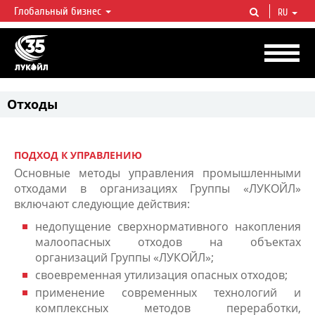
Глобальный бизнес
RU
ЛУКОЙЛ СЕГОДНЯ
ЛУКОЙЛ — одна из крупнейших вертикально интегрированных
нефтегазовых компаний в мире, на долю которой приходится более 2%
мировой добычи нефти и около 1% доказанных запасов углеводородов.
Отходы
ПОДХОД К УПРАВЛЕНИЮ
Основные методы управления промышленными
отходами в организациях Группы «ЛУКОЙЛ»
включают следующие действия:
недопущение сверхнормативного накопления
малоопасных отходов на объектах
организаций Группы «ЛУКОЙЛ»;
своевременная утилизация опасных отходов;
применение современных технологий и
комплексных методов переработки,