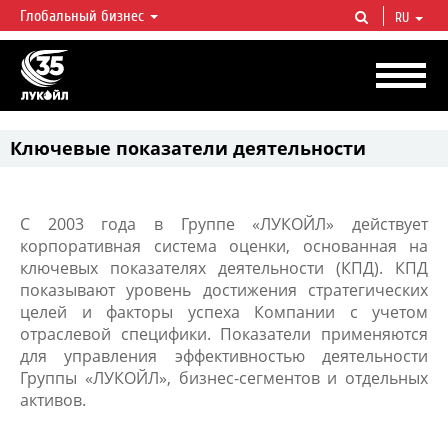
Глобальный бизнес
RU
ЛУКОЙЛ СЕГОДНЯ
ЛУКОЙЛ — одна из крупнейших вертикально интегрированных
нефтегазовых компаний в мире, на долю которой приходится более 2%
мировой добычи нефти и около 1% доказанных запасов углеводородов.
Ключевые показатели деятельности
С 2003 года в Группе «ЛУКОЙЛ» действует
корпоративная система оценки, основанная на
ключевых показателях деятельности (КПД). КПД
показывают уровень достижения стратегических
целей и факторы успеха Компании с учетом
отраслевой специфики. Показатели применяются
для управления эффективностью деятельности
Группы «ЛУКОЙЛ», бизнес-сегментов и отдельных
активов.