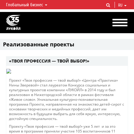
Глобальный бизнес
RU
ЛУКОЙЛ СЕГОДНЯ
ЛУКОЙЛ — одна из крупнейших вертикально интегрированных
нефтегазовых компаний в мире, на долю которой приходится более 2%
мировой добычи нефти и около 1% доказанных запасов углеводородов.
Реализованные проекты
«ТВОЯ ПРОФЕССИЯ — ТВОЙ ВЫБОР!»
Проект «Твоя профессия — твой выбор!» «Центра «Практика»
Нины Зверевой» стал лауреатом Конкурса социальных и
культурных проектов компании «ЛУКОЙЛ» в 2014 году и был
реализован в Нижегородской области в рамках фестиваля
«Живое слово». Уникальная культурно-познавательная
программа Проекта, направленная на знакомство детей-сирот с
основами творческих и медийных профессий, дает им
возможность в будущем выбрать для себя яркую, интересную,
достойную специальность.
Проекту «Твоя профессия — твой выбор!» уже 5 лет и за это
время в программе приняли участие 105 воспитанников 11