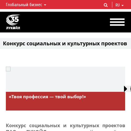
Глобальный бизнес
RU
ЛУКОЙЛ СЕГОДНЯ
ЛУКОЙЛ — одна из крупнейших вертикально интегрированных
нефтегазовых компаний в мире, на долю которой приходится более 2%
мировой добычи нефти и около 1% доказанных запасов углеводородов.
Конкурс социальных и культурных проектов
Ваша
идея
—
наша
поддержка
«Твоя профессия — твой выбор!»
Конкурс социальных и культурных проектов